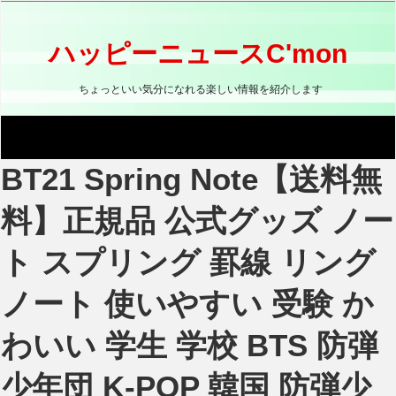
コ
ン
テ
ハッピーニュースC'mon
ン
ツ
ちょっといい気分になれる楽しい情報を紹介します
へ
ス
キ
ッ
BT21 Spring Note【送料無
プ
料】正規品 公式グッズ ノー
ト スプリング 罫線 リング
ノート 使いやすい 受験 か
わいい 学生 学校 BTS 防弾
少年団 K-POP 韓国 防弾少