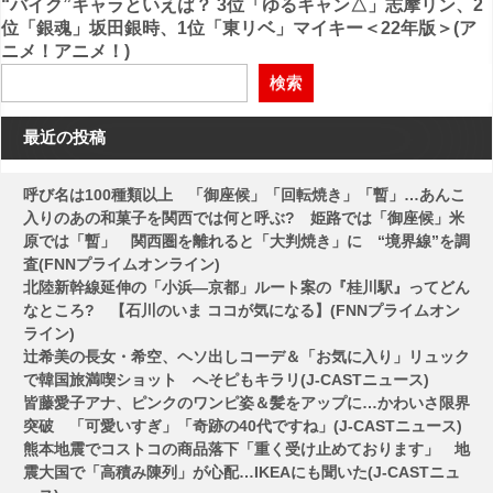
“バイク”キャラといえば？ 3位「ゆるキャン△」志摩リン、2
ビ
位「銀魂」坂田銀時、1位「東リベ」マイキー＜22年版＞(ア
ニメ！アニメ！)
ゲ
検索
ー
シ
最近の投稿
ョ
ン
呼び名は100種類以上 「御座候」「回転焼き」「暫」…あんこ
入りのあの和菓子を関西では何と呼ぶ? 姫路では「御座候」米
原では「暫」 関西圏を離れると「大判焼き」に “境界線”を調
査(FNNプライムオンライン)
北陸新幹線延伸の「小浜―京都」ルート案の『桂川駅』ってどん
なところ? 【石川のいま ココが気になる】(FNNプライムオン
ライン)
辻希美の長女・希空、ヘソ出しコーデ＆「お気に入り」リュック
で韓国旅満喫ショット へそピもキラリ(J-CASTニュース)
皆藤愛子アナ、ピンクのワンピ姿＆髪をアップに…かわいさ限界
突破 「可愛いすぎ」「奇跡の40代ですね」(J-CASTニュース)
熊本地震でコストコの商品落下「重く受け止めております」 地
震大国で「高積み陳列」が心配…IKEAにも聞いた(J-CASTニュ