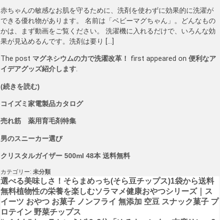
赤ちゃんの敏感なお肌を守るために、洗剤を使わずに効果的に洗濯が
できる優れ物があります。 名前は「ベビーマグちゃん」。どんなもの
かは、まず動画をご覧ください。 洗濯機に入れるだけで、いろんな効
果が見込めるんです。洗剤は要り […]
The post
マグネシウムの力で洗濯改革！
first appeared on
便利なア
イデアグッズ紹介します
.
(続きを読む)
コイズミ家電製品カタログ
売れ筋 薬用育毛剤特集
男のスニーカー選び
クリスタルガイザー 500ml 48本 送料無料
カテゴリー:
未分類
投
選べる美味しさ！そらまめっち(そら豆チップス)1袋から送料
無料植物性の栄養を楽しむソラマメ健康おやつシリーズ｜ス
稿
イーツ おやつ お菓子 ノンフライ 無添加 空豆 スナック菓子 プ
ロテイン 野菜チップス
ナ