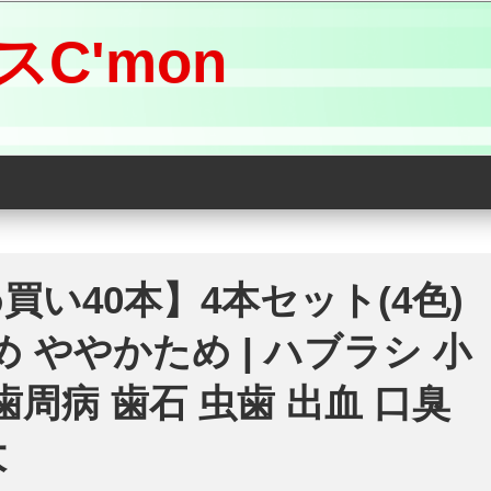
C'mon
め買い40本】4本セット(4色)
かめ ややかため | ハブラシ 小
歯周病 歯石 虫歯 出血 口臭
大