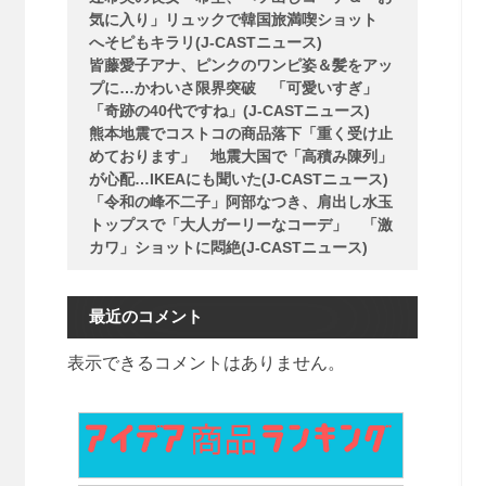
気に入り」リュックで韓国旅満喫ショット
へそピもキラリ(J-CASTニュース)
皆藤愛子アナ、ピンクのワンピ姿＆髪をアッ
プに…かわいさ限界突破 「可愛いすぎ」
「奇跡の40代ですね」(J-CASTニュース)
熊本地震でコストコの商品落下「重く受け止
めております」 地震大国で「高積み陳列」
が心配…IKEAにも聞いた(J-CASTニュース)
「令和の峰不二子」阿部なつき、肩出し水玉
トップスで「大人ガーリーなコーデ」 「激
カワ」ショットに悶絶(J-CASTニュース)
最近のコメント
表示できるコメントはありません。