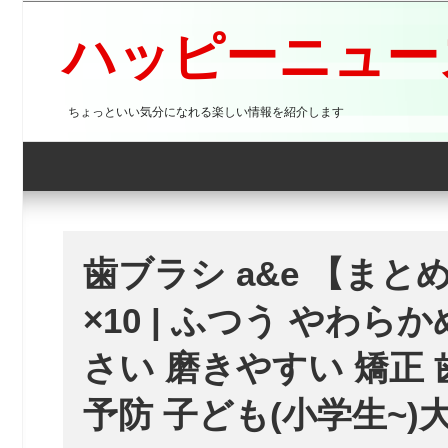
コ
ン
ハッピーニュース
テ
ン
ツ
ちょっといい気分になれる楽しい情報を紹介します
へ
ス
キ
ッ
プ
歯ブラシ a&e 【まと
×10 | ふつう やわら
さい 磨きやすい 矯正 
予防 子ども(小学生~)