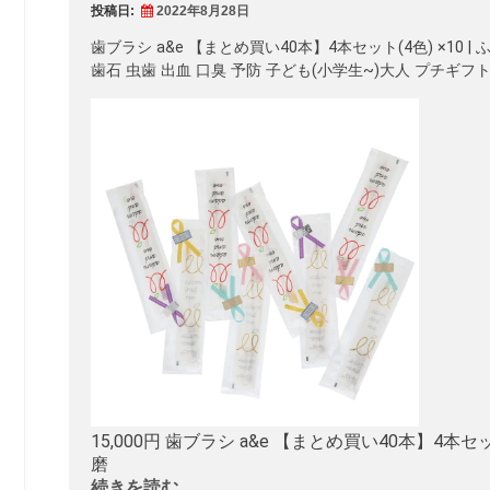
投稿日:
2022年8月28日
歯ブラシ a&e 【まとめ買い40本】4本セット(4色) ×10 
歯石 虫歯 出血 口臭 予防 子ども(小学生~)大人 プチギフ
15,000円 歯ブラシ a&e 【まとめ買い40本】4本セッ
磨
続きを読む