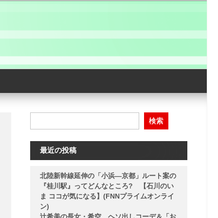
検索
最近の投稿
北陸新幹線延伸の「小浜―京都」ルート案の
『桂川駅』ってどんなところ? 【石川のい
ま ココが気になる】(FNNプライムオンライ
ン)
辻希美の長女・希空、ヘソ出しコーデ＆「お