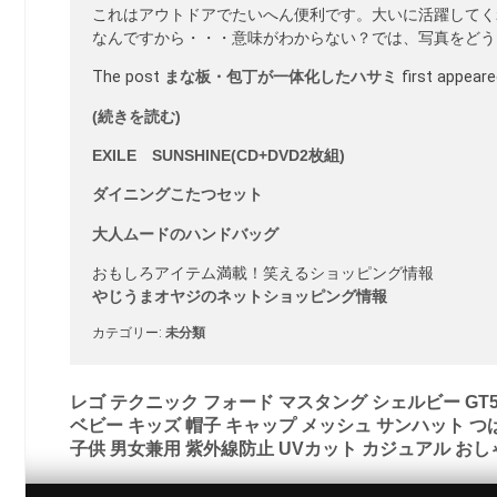
これはアウトドアでたいへん便利です。大いに活躍してく
なんですから・・・意味がわからない？では、写真をどうぞ
The post
まな板・包丁が一体化したハサミ
first appear
(続きを読む)
EXILE SUNSHINE(CD+DVD2枚組)
ダイニングこたつセット
大人ムードのハンドバッグ
おもしろアイテム満載！笑えるショッピング情報
やじうまオヤジのネットショッピング情報
カテゴリー:
未分類
投
レゴ テクニック フォード マスタング シェルビー GT50
ベビー キッズ 帽子 キャップ メッシュ サンハット つ
稿
子供 男女兼用 紫外線防止 UVカット カジュアル おし
ナ