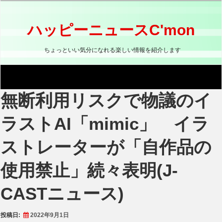
コ
ン
テ
ハッピーニュースC'mon
ン
ツ
ちょっといい気分になれる楽しい情報を紹介します
へ
ス
キ
ッ
無断利用リスクで物議のイ
プ
ラストAI「mimic」 イラ
ストレーターが「自作品の
使用禁止」続々表明(J-
CASTニュース)
投稿日:
2022年9月1日