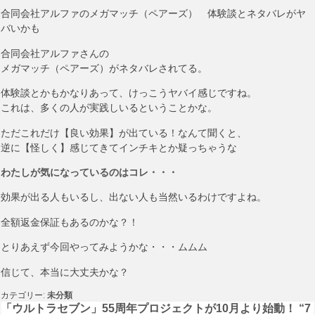
合同会社アルファのメガマッチ（ペアーズ） 体験談とネタバレがヤ
バいかも
合同会社アルファさんの
メガマッチ（ペアーズ）がネタバレされてる。
体験談とかもかなりあって、けっこうヤバイ感じですね。
これは、多くの人が実践しいるということかな。
ただこれだけ【良い効果】が出ている！なんて聞くと、
逆に【怪しく】感じてきてインチキとか疑っちゃうな
わたしが気になっているのはコレ・・・
効果が出る人もいるし、出ない人も当然いるわけですよね。
全額返金保証もあるのかな？！
とりあえず今回やってみようかな・・・ムムム
信じて、本当に大丈夫かな？
カテゴリー:
未分類
投
「ウルトラセブン」55周年プロジェクトが10月より始動！ “7