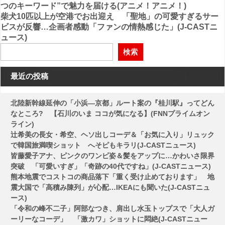
つのキーワード”で魅力を届ける(アニメ！アニメ！)
稿
柴犬10匹以上が空港でお出迎え 「聖地」の可愛すぎるサー
ビスが反響…企画者感動「ファンの情熱感じた」(J-CASTニ
ナ
ュース)
ビ
検索
ゲ
ー
最近の投稿
シ
北陸新幹線延伸の「小浜―京都」ルート案の『桂川駅』ってどん
ョ
なところ? 【石川のいま ココが気になる】(FNNプライムオン
ン
ライン)
辻希美の長女・希空、ヘソ出しコーデ＆「お気に入り」リュック
で韓国旅満喫ショット へそピもキラリ(J-CASTニュース)
皆藤愛子アナ、ピンクのワンピ姿＆髪をアップに…かわいさ限界
突破 「可愛いすぎ」「奇跡の40代ですね」(J-CASTニュース)
熊本地震でコストコの商品落下「重く受け止めております」 地
震大国で「高積み陳列」が心配…IKEAにも聞いた(J-CASTニュ
ース)
「令和の峰不二子」阿部なつき、肩出し水玉トップスで「大人ガ
ーリーなコーデ」 「激カワ」ショットに悶絶(J-CASTニュー