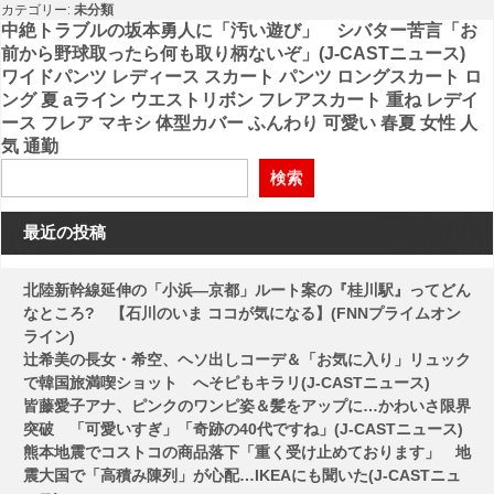
カテゴリー:
未分類
投
中絶トラブルの坂本勇人に「汚い遊び」 シバター苦言「お
前から野球取ったら何も取り柄ないぞ」(J-CASTニュース)
稿
ワイドパンツ レディース スカート パンツ ロングスカート ロ
ング 夏 aライン ウエストリボン フレアスカート 重ね レデイ
ナ
ース フレア マキシ 体型カバー ふんわり 可愛い 春夏 女性 人
ビ
気 通勤
ゲ
検索
ー
最近の投稿
シ
ョ
北陸新幹線延伸の「小浜―京都」ルート案の『桂川駅』ってどん
ン
なところ? 【石川のいま ココが気になる】(FNNプライムオン
ライン)
辻希美の長女・希空、ヘソ出しコーデ＆「お気に入り」リュック
で韓国旅満喫ショット へそピもキラリ(J-CASTニュース)
皆藤愛子アナ、ピンクのワンピ姿＆髪をアップに…かわいさ限界
突破 「可愛いすぎ」「奇跡の40代ですね」(J-CASTニュース)
熊本地震でコストコの商品落下「重く受け止めております」 地
震大国で「高積み陳列」が心配…IKEAにも聞いた(J-CASTニュ