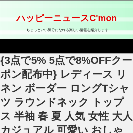
コ
ン
テ
ハッピーニュースC'mon
ン
ツ
ちょっといい気分になれる楽しい情報を紹介します
へ
ス
キ
ッ
{3点で5% 5点で8%OFFクー
プ
ポン配布中} レディース リ
ネン ボーダー ロングTシャ
ツ ラウンドネック トップ
ス 半袖 春 夏 人気 女性 大人
カジュアル 可愛い おしゃ