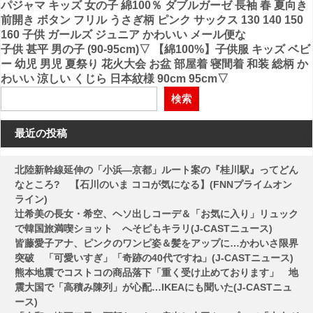
投
パジャマ キッズ 女の子 綿100％ ダブルガーゼ 長袖 春 夏向き
前開き ボタン フリル うさぎ柄 ピンク サックス 130 140 150
稿
160 子供 ガールズ ジュニア かわいい メール便な
子供 甚平 男の子 (90-95cm)▽ 【綿100%】子供服 キッズ ベビ
ナ
ー 幼児 男児 夏祭り 花火大会 お盆 部屋着 寝間着 和装 総柄 か
ビ
わいい 涼しい くじら 日本紋様 90cm 95cm▽
ゲ
検索
ー
最近の投稿
シ
ョ
北陸新幹線延伸の「小浜―京都」ルート案の『桂川駅』ってどん
ン
なところ? 【石川のいま ココが気になる】(FNNプライムオン
ライン)
辻希美の長女・希空、ヘソ出しコーデ＆「お気に入り」リュック
で韓国旅満喫ショット へそピもキラリ(J-CASTニュース)
皆藤愛子アナ、ピンクのワンピ姿＆髪をアップに…かわいさ限界
突破 「可愛いすぎ」「奇跡の40代ですね」(J-CASTニュース)
熊本地震でコストコの商品落下「重く受け止めております」 地
震大国で「高積み陳列」が心配…IKEAにも聞いた(J-CASTニュ
ース)