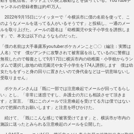
動する配信者。ネット上での炎上騒動などを扱っている。YouTubeチ
ャンネルの登録者数は約41万人。
2022年9月15日にツイッターで「今横浜市に僕の名前を使って、こ
のようなメールを送ってる人がいるそうです」と投稿し、一通のメー
ルを取り上げた。メールの題名は「幼稚園児や女子小学生を誘拐しま
す」で、本文は以下のようなものだった。
「僕の名前は大手暴露系youtuberポケカメンこと〇〇（編注：実際は
人名）です 僕がアンチに攻撃されて被害届を出しているのに警察は
無視したので報復として9月17日に横浜市内の幼稚園・小学校からラン
ダムで選択し故地の幼児園児や女子小学生を174人誘拐します 僕は幼
女たちをずっと身の回りに置きたいので身代金などは一切意味ないし
受取りません」
ポケカメンさんは「既に一部では注意喚起でメールが回ってるらし
い」とし、「非常に迷惑ですし、弁護士の方にも相談させて頂きま
す」と宣言。「既にこのメールで注意喚起を受けてる方は僕ではない
ので把握の方お願いします」と注意を呼びかけた。
続けて、「既にこんな感じで被害受けてます」と、横浜市が市内の
施設に送ったとみられる注意喚起のメールを公開した。