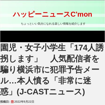
コ
ン
テ
ハッピーニュースC'mon
ン
ツ
ちょっといい気分になれる楽しい情報を紹介します
へ
ス
キ
ッ
園児・女子小学生「174人誘
プ
拐します」 人気配信者を
騙り横浜市に犯罪予告メー
ル…本人憤る「非常に迷
惑」(J-CASTニュース)
投稿日:
2022年9月22日