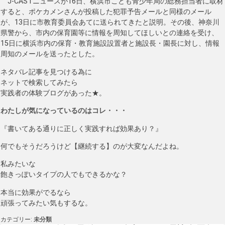
J-CASTニュースが16日、横浜市こども青少年局の総務担当者に取材
すると、ポケカメンさんが投稿した犯罪予告メールと同様のメール
が、13日に市教育委員会あてに送られてきたと説明。その後、神奈川
県警から、市内の保育園等に情報を周知してほしいとの連絡を受け、
15日に横浜市内の保育・教育施設設置者と施設長・園長に対し、情報
周知のメールを送ったとした。
ネタバレ記事を見つける為に
ネットで検索してみたら
実践者の体験ブログがあった★。
わたしが気になっているのはコレ・・・
『書いてある通りに正しく実践すれば効果あり？』
何でもそうだろうけど【継続する】のが大変なんだよね。
私みたいな
飽きっぽいタイプの人でもできるかな？
本当に効果がでるなら
頑張ってみたい気もするな。
カテゴリー:
未分類