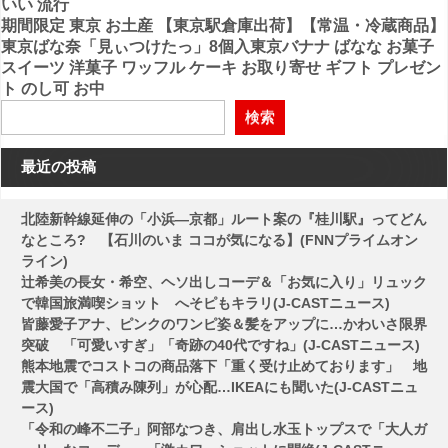
いい 流行
ナ
期間限定 東京 お土産 【東京駅倉庫出荷】【常温・冷蔵商品】
ビ
東京ばな奈「見ぃつけたっ」8個入東京バナナ ばなな お菓子
スイーツ 洋菓子 ワッフル ケーキ お取り寄せ ギフト プレゼン
ゲ
ト のし可 お中
ー
検索
シ
ョ
最近の投稿
ン
北陸新幹線延伸の「小浜―京都」ルート案の『桂川駅』ってどん
なところ? 【石川のいま ココが気になる】(FNNプライムオン
ライン)
辻希美の長女・希空、ヘソ出しコーデ＆「お気に入り」リュック
で韓国旅満喫ショット へそピもキラリ(J-CASTニュース)
皆藤愛子アナ、ピンクのワンピ姿＆髪をアップに…かわいさ限界
突破 「可愛いすぎ」「奇跡の40代ですね」(J-CASTニュース)
熊本地震でコストコの商品落下「重く受け止めております」 地
震大国で「高積み陳列」が心配…IKEAにも聞いた(J-CASTニュ
ース)
「令和の峰不二子」阿部なつき、肩出し水玉トップスで「大人ガ