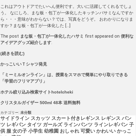
これはアウトドアでたいへん便利です。大いに活躍してくれるでしょ
う。 なにしろ、まな板・包丁が一体化したキッチンバサミなんですか
ら・・・意味がわからない？では、写真をどうぞ。 おわかりになりま
すか？まな板・包丁が一体化した […]
The post
まな板・包丁が一体化したハサミ
first appeared on
便利な
アイデアグッズ紹介します
.
(続きを読む)
かっこいいＴシャツ発見
「ミーミルオンライン」は、授業をスマホで簡単にやり取りできる
「学習のフリマアプリ」
ホテル絞り込み検索サイトhotelcheki
クリスタルガイザー 500ml 48本 送料無料
カテゴリー:
未分類
投
サイドライン スカッツ スカート付きレギンス レギンス パン
ツ レギパン タイツ ガールズ ラインパンツ ラインレギパン 子
稿
供 服 女の子 小学生 幼稚園 おしゃれ 可愛い かわいい かっこ