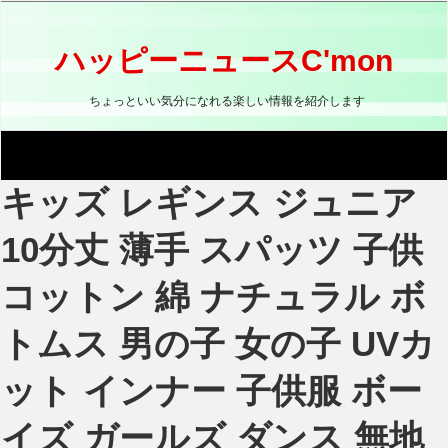
コ
ン
テ
ハッピーニュースC'mon
ン
ツ
ちょっといい気分になれる楽しい情報を紹介します
へ
ス
キ
ッ
キッズ レギンス ジュニア
プ
10分丈 薄手 スパッツ 子供
コットン 綿 ナチュラル ボ
トムス 男の子 女の子 UVカ
ット インナー 子供服 ボー
イズ ガールズ ダンス 無地