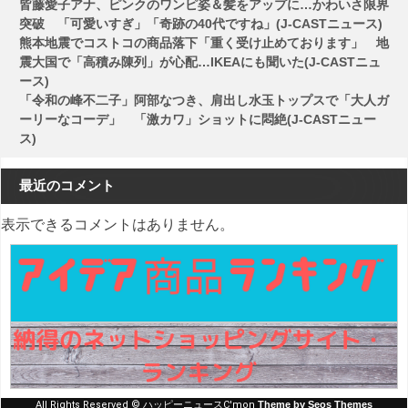
皆藤愛子アナ、ピンクのワンピ姿＆髪をアップに…かわいさ限界
突破 「可愛いすぎ」「奇跡の40代ですね」(J-CASTニュース)
熊本地震でコストコの商品落下「重く受け止めております」 地
震大国で「高積み陳列」が心配…IKEAにも聞いた(J-CASTニュ
ース)
「令和の峰不二子」阿部なつき、肩出し水玉トップスで「大人ガ
ーリーなコーデ」 「激カワ」ショットに悶絶(J-CASTニュー
ス)
最近のコメント
表示できるコメントはありません。
All Rights Reserved © ハッピーニュースC'mon
Theme by Seos Themes