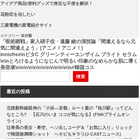
アイデア商品/便利グッズで身近な不便を解決！
花粉症を治したい
三菱電機の家電紹介サイト
カテゴリー:
未分類
投
「呪術廻戦」家入硝子役・遠藤 綾の演技論「間違えるなら元
気に間違えよう」(アニメ！アニメ！)
稿
innisfree\nビタC グリーンティーエンザイム ブライト セラム
\n\nとろけるようになじんで明るい印象のなめらかな肌に導く
ナ
美容液\n\n\n\n\n\n\n\n\n\n\n\n\n#韓国コス
ビ
検索
ゲ
ー
最近の投稿
シ
北陸新幹線延伸の「小浜―京都」ルート案の『桂川駅』ってどん
ョ
なところ? 【石川のいま ココが気になる】(FNNプライムオン
ン
ライン)
辻希美の長女・希空、ヘソ出しコーデ＆「お気に入り」リュック
で韓国旅満喫ショット へそピもキラリ(J-CASTニュース)