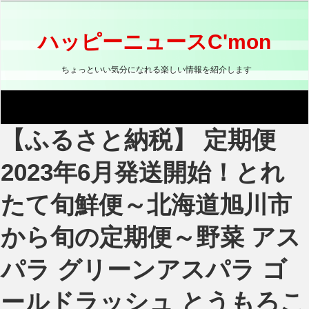
コ
ン
テ
ハッピーニュースC'mon
ン
ツ
ちょっといい気分になれる楽しい情報を紹介します
へ
ス
キ
ッ
【ふるさと納税】 定期便
プ
2023年6月発送開始！とれ
たて旬鮮便～北海道旭川市
から旬の定期便～野菜 アス
パラ グリーンアスパラ ゴ
ールドラッシュ とうもろこ