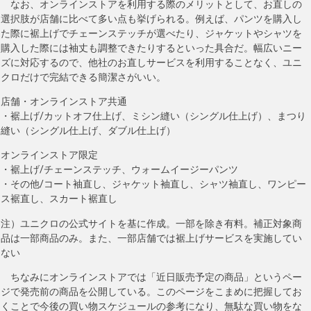
なお、オンラインストアを利用する際のメリットとして、お直しの
選択肢が店舗に比べて多い点も挙げられる。例えば、パンツを購入し
た際に裾上げでチェーンステッチが選べたり、ジャケットやシャツを
購入した際には袖丈も調整できたりするといった具合だ。幅広いニー
ズに対応するので、他社のお直しサービスを利用することなく、ユニ
クロだけで完結できる簡潔さがいい。
店舗・オンラインストア共通
・裾上げ/カットオフ仕上げ、ミシン縫い（シングル仕上げ）、まつり
縫い（シングル仕上げ、ダブル仕上げ）
オンラインストア限定
・裾上げ/チェーンステッチ、ウォームイージーパンツ
・その他/コート袖直し、ジャケット袖直し、シャツ袖直し、ワンピー
ス裾直し、スカート裾直し
注）ユニクロの公式サイトを基に作成。一部を除き有料。補正対象商
品は一部商品のみ。また、一部店舗では裾上げサービスを実施してい
ない
ちなみにオンラインストアでは「近日販売予定の商品」というペー
ジで発売前の商品を公開している。このページをこまめに把握してお
くことで今後の買い物スケジュールの参考になり、無駄な買い物をな