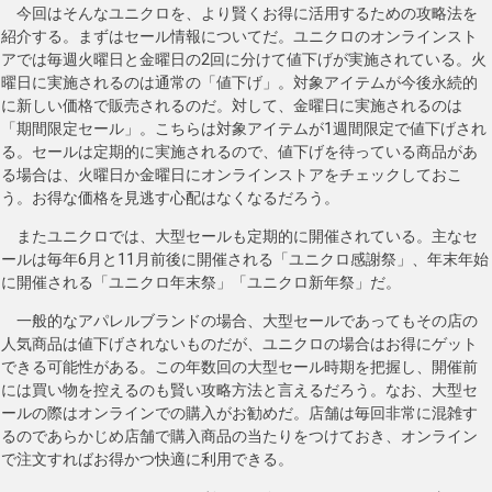
今回はそんなユニクロを、より賢くお得に活用するための攻略法を
紹介する。まずはセール情報についてだ。ユニクロのオンラインスト
アでは毎週火曜日と金曜日の2回に分けて値下げが実施されている。火
曜日に実施されるのは通常の「値下げ」。対象アイテムが今後永続的
に新しい価格で販売されるのだ。対して、金曜日に実施されるのは
「期間限定セール」。こちらは対象アイテムが1週間限定で値下げされ
る。セールは定期的に実施されるので、値下げを待っている商品があ
る場合は、火曜日か金曜日にオンラインストアをチェックしておこ
う。お得な価格を見逃す心配はなくなるだろう。
またユニクロでは、大型セールも定期的に開催されている。主なセ
ールは毎年6月と11月前後に開催される「ユニクロ感謝祭」、年末年始
に開催される「ユニクロ年末祭」「ユニクロ新年祭」だ。
一般的なアパレルブランドの場合、大型セールであってもその店の
人気商品は値下げされないものだが、ユニクロの場合はお得にゲット
できる可能性がある。この年数回の大型セール時期を把握し、開催前
には買い物を控えるのも賢い攻略方法と言えるだろう。なお、大型セ
ールの際はオンラインでの購入がお勧めだ。店舗は毎回非常に混雑す
るのであらかじめ店舗で購入商品の当たりをつけておき、オンライン
で注文すればお得かつ快適に利用できる。