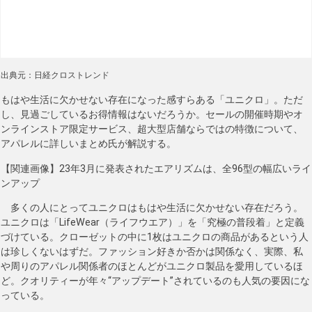
出典元：日経クロストレンド
もはや生活に欠かせない存在になった感すらある「ユニクロ」。ただ
し、見過ごしているお得情報はないだろうか。セールの開催時期やオ
ンラインストア限定サービス、超大型店舗ならではの特徴について、
アパレルに詳しいまとめ氏が解説する。
【関連画像】23年3月に発表されたエアリズムは、全96型の幅広いライ
ンアップ
多くの人にとってユニクロはもはや生活に欠かせない存在だろう。
ユニクロは「LifeWear（ライフウエア）」を「究極の普段着」と定義
づけている。クローゼットの中に1枚はユニクロの商品があるという人
は珍しくないはずだ。ファッション好きか否かは関係なく、実際、私
や周りのアパレル関係者のほとんどがユニクロ製品を愛用しているほ
ど。クオリティーが年々“アップデート”されているのも人気の要因にな
っている。