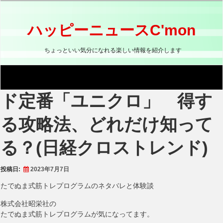
コ
ン
テ
ハッピーニュースC'mon
ン
ツ
ちょっといい気分になれる楽しい情報を紹介します
へ
ス
キ
ッ
ド定番「ユニクロ」 得す
プ
る攻略法、どれだけ知って
る？(日経クロストレンド)
投稿日:
2023年7月7日
たでぬま式筋トレプログラムのネタバレと体験談
株式会社昭栄社の
たでぬま式筋トレプログラムが気になってます。