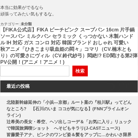
本当に効果がでるなら
頑張ってみたい気もするな。
カテゴリー:
未分類
投
【FIKA公式店】FIKA ピーチピンク スープパン 16cm 片手鍋
ソースパン ミルクパン セラミック くっつかない 木製ハンド
稿
ル IH 対応 ガス コンロ 対応 韓国ブランド おしゃれ 可愛い
秋アニメ「ひきこまり吸血姫の悶々」コマリ（CV.楠木とも
ナ
り）の可愛さにヴィル（CV.鈴代紗弓）悶絶!? ED聞ける第2弾
ビ
PV公開！(アニメ！アニメ！)
ゲ
検索
ー
最近の投稿
シ
ョ
北陸新幹線延伸の「小浜―京都」ルート案の『桂川駅』ってどん
ン
なところ? 【石川のいま ココが気になる】(FNNプライムオン
ライン)
辻希美の長女・希空、ヘソ出しコーデ＆「お気に入り」リュック
で韓国旅満喫ショット へそピもキラリ(J-CASTニュース)
皆藤愛子アナ、ピンクのワンピ姿＆髪をアップに…かわいさ限界