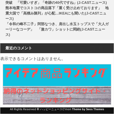
突破 「可愛いすぎ」「奇跡の40代ですね」(J-CASTニュース)
熊本地震でコストコの商品落下「重く受け止めております」 地
震大国で「高積み陳列」が心配…IKEAにも聞いた(J-CASTニュ
ース)
「令和の峰不二子」阿部なつき、肩出し水玉トップスで「大人ガ
ーリーなコーデ」 「激カワ」ショットに悶絶(J-CASTニュー
ス)
最近のコメント
表示できるコメントはありません。
All Rights Reserved © ハッピーニュースC'mon
Theme by Seos Themes