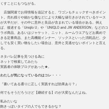
くすことにもつながる。
店舗関連でお得情報を追記すると、ワゴンもチェックすべきポイン
ト。売れ残りや細かな傷などにより大幅な値引きがされているケース
が大半だが、その中に意外と良品が含まれている場合がある。例え
ば、後述する「Uniqlo U」や「UNIQLO and JW ANDERSON」などのコ
ラボ商品、あるいはジャケット、ニット、ルームウエアなどお薦めで
きる定番商品、また高機能インナー、ソックスといった消耗品だ。少
しでも安く買い物をしたい場合は、意外と見逃せないポイントと言え
る。
ネタバレ記事を見つける為に
ネットで検索してみたら
実践者の体験ブログがあった★。
わたしが気になっているのはコレ・・・
『書いてある通りに正しく実践すれば効果あり？』
何でもそうだろうけど【継続する】のが大変なんだよね。
私みたいな
飽きっぽいタイプの人でもできるかな？