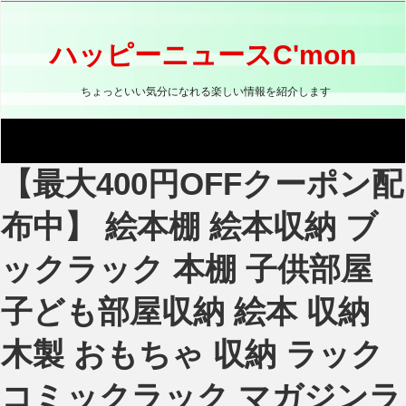
コ
ン
テ
ハッピーニュースC'mon
ン
ツ
ちょっといい気分になれる楽しい情報を紹介します
へ
ス
キ
ッ
【最大400円OFFクーポン配
プ
布中】 絵本棚 絵本収納 ブ
ックラック 本棚 子供部屋
子ども部屋収納 絵本 収納
木製 おもちゃ 収納 ラック
コミックラック マガジンラ