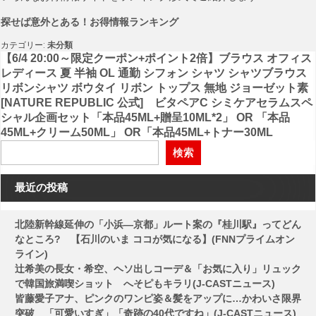
探せば意外とある！お得情報ランキング
カテゴリー:
未分類
投
【6/4 20:00～限定クーポン+ポイント2倍】ブラウス オフィス
レディース 夏 半袖 OL 通勤 シフォン シャツ シャツブラウス
稿
リボンシャツ ボウタイ リボン トップス 無地 ジョーゼット素
[NATURE REPUBLIC 公式] ビタペアC シミケアセラムスペ
ナ
シャル企画セット「本品45ML+贈呈10ML*2」 OR 「本品
ビ
45ML+クリーム50ML」 OR「本品45ML+トナー30ML
ゲ
検索
ー
最近の投稿
シ
ョ
北陸新幹線延伸の「小浜―京都」ルート案の『桂川駅』ってどん
ン
なところ? 【石川のいま ココが気になる】(FNNプライムオン
ライン)
辻希美の長女・希空、ヘソ出しコーデ＆「お気に入り」リュック
で韓国旅満喫ショット へそピもキラリ(J-CASTニュース)
皆藤愛子アナ、ピンクのワンピ姿＆髪をアップに…かわいさ限界
突破 「可愛いすぎ」「奇跡の40代ですね」(J-CASTニュース)