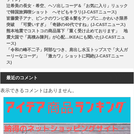
辻希美の長女・希空、ヘソ出しコーデ＆「お気に入り」リュック
で韓国旅満喫ショット へそピもキラリ(J-CASTニュース)
皆藤愛子アナ、ピンクのワンピ姿＆髪をアップに…かわいさ限界
突破 「可愛いすぎ」「奇跡の40代ですね」(J-CASTニュース)
熊本地震でコストコの商品落下「重く受け止めております」 地
震大国で「高積み陳列」が心配…IKEAにも聞いた(J-CASTニュ
ース)
「令和の峰不二子」阿部なつき、肩出し水玉トップスで「大人ガ
ーリーなコーデ」 「激カワ」ショットに悶絶(J-CASTニュー
ス)
最近のコメント
表示できるコメントはありません。