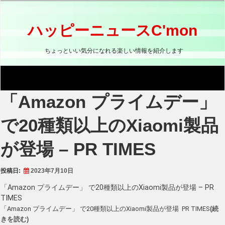
コ
ン
テ
ハッピーニュースC'mon
ン
ツ
ちょっといい気分になれる楽しい情報を紹介します
へ
ス
キ
ッ
「Amazon プライムデー」
プ
で20種類以上のXiaomi製品
が登場 – PR TIMES
投稿日:
2023年7月10日
「Amazon プライムデー」 で20種類以上のXiaomi製品が登場 – PR
TIMES
「Amazon プライムデー」 で20種類以上のXiaomi製品が登場 PR TIMES
(続
きを読む)