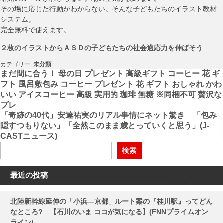
その場に応じた行動がわからない。そんな子どもたちのイラスト教材
システム。
完全無料で使えます。
２枚のイラストからＡＳＤの子どもたちの社会適応力を伸ばそう
カテゴリー:
未分類
投
まだ間に合う！ 母の日 プレゼント 高級ギフト コーヒー 花 ギ
フト 風呂敷包み コーヒー プレゼント 花 ギフト おしゃれ かわ
稿
いい アイスコーヒー 高級 実用的 珈琲 無糖 ※同梱不可 贅沢な
プレ
ナ
「奇跡の40代」安達祐実のリアル事情にネット驚き 「包み
ビ
隠すつもりない」「全然このまま歳とっていくと思う」(J-
CASTニュース)
ゲ
検索
ー
シ
最近の投稿
ョ
ン
北陸新幹線延伸の「小浜―京都」ルート案の『桂川駅』ってどん
なところ? 【石川のいま ココが気になる】(FNNプライムオン
ライン)