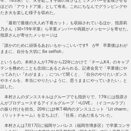
年、TBS系）で、火を起こす手際の良さなどでメンバーを驚嘆させる
ほどの「アウトドア派」として有名。これにちなんでグランピングや
たき火を楽しむ様子を収めた。
「最初で最後の大人め下着カット」も収録されているほか、指原莉
乃さん（30=19年卒業）ら卒業メンバーや両親がメッセージを寄せた。
指原さんが寄せたメッセージは
「誰かのために頑張るあおいもかっこいいです!! が!!! 卒業後はわが
ままに、自分を大切に Be selfish」
というもの。本村さんが17年から22年にかけて「チームK4」のキャプ
テンを務めたことも念頭にあるとみられる。記者会見で「卒業後にや
ってみたい『わがまま』」について聞くと、「自分のやりたいダンス
やネイルを、本当にやりたいように、思うままにやっていきたい」と
話した。
本村さんのダンススキルはグループでも指折りで、17年には指原さ
んがプロデュースするアイドルグループ「=LOVE」（イコールラブ）
の振り付けを担当。20年にはHKT48内のダンスユニット「Lit charm」
（リットチャーム）を立ち上げ、「社長」のあだ名もついた。
本村さんは7月17日に福岡サンパレス（福岡市博多区）で卒業コンサ