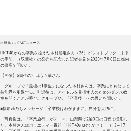
出典元：J-CASTニュース
HKT48からの卒業を控えた本村碧唯さん（26）がフォトブック「未来
の手前」（双葉社）の発売を記念した記者会見を2023年7月8日に都内
の書店で開いた。
【画像】6期生の江口心々華さん
グループで「最後の1期生」になった本村さんは、卒業にともなって
芸能界を引退する。引退後は、アイドルを目指す人のためのダンス教
室を開くことが夢だ。グループや、「卒業後」への思いを聞いた。
■指原莉乃もメッセージ「卒業後はわがままに、自分を大切に」
写真集は、「卒業旅行」がテーマ。山梨県で2泊3日の日程で撮影し
た。本村さんはバラエティー番組「HKT48のおでかけ！」（13～17