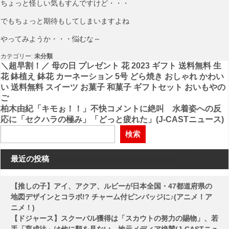
ちょっと怪しい気もすんですけど・・・
でもちょっと期待もしてしまいますよね
やってみようか・・・悩むな～
カテゴリー:
未分類
投
＼超早割！／ 母の日 プレゼント 花 2023 ギフト 送料無料 生
花 鉢植え 鉢花 カーネーション 5号 どら焼き おしゃれ かわい
稿
い 送料無料 スイーツ お菓子 和菓子 ギフトセット おいもやの
ご
ナ
柏木由紀「キモぉ！！」不快コメントに絶叫 水着姿への反
ビ
応に「セクハラの極み」「どっと疲れた」(J-CASTニュース)
ゲ
検索
ー
最近の投稿
シ
ョ
【推しの子】アイ、アクア、ルビーが日本全国・47都道府県の
ン
地図デザインとコラボ!? チャーム付ピンバッジに♪(アニメ！ア
ニメ！)
【ドジャース】スクーバル獲得は「スカウトの努力の賜物」、若
手「育成法」は他に類を見ない…地元メディア絶賛(J-CASTニュ