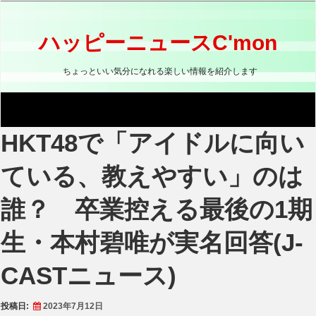
コ
ン
テ
ハッピーニュースC'mon
ン
ツ
ちょっといい気分になれる楽しい情報を紹介します
へ
ス
キ
ッ
HKT48で「アイドルに向い
プ
ている、教えやすい」のは
誰？ 卒業控える最後の1期
生・本村碧唯が実名回答(J-
CASTニュース)
投稿日:
2023年7月12日