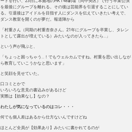
ートを行い、23日に本拠地のHKT48劇場（同中央区）で行う卒業公演
を最後にグループを離れる。その後は芸能界を引退することにしてい
る。引退後はアイドルを目指す人にダンスを伝えていきたい考えで、
ダンス教室を開くのが夢だ。報道陣から
「村重さん（同期の村重杏奈さん。21年にグループを卒業し、タレン
トとして露出が増えている）みたいなのが入ってきたら…」
という声が飛ぶと、
「ちょっと困っちゃう…！でもウェルカムですね。村重を思い出しなが
ら教育していこうかなと思います」
と笑顔を見せていた。
口コミとかで
いろいろな意見の書込みがあるけど
実際は【効果なし】なの？
わたしが気になっているのはコレ・・・
何でも個人差はあるから仕方ないんですけどね
ほとんど全員が【効果あり】みたいに書かれてるのが