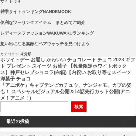
サイトです
雑学サイトランキングNANDEMOOK
便利なツーリングアイテム まとめてご紹介
レディースファッションWAKUWAKUランキング
想い出になる素敵なペアウォッチを見つけよう
カテゴリー:
未分類
投
ホワイトデー お返し かわいい チョコレート チョコ 2023 ギフ
ト プレゼント スイーツ お菓子 【数量限定ホワイトボック
稿
ス】神戸セレブショコラ(白箱)【内祝い お取り寄せスイーツ
洋菓子 チョコ
ナ
「アニポケ」キャプテンピカチュウ、ナンジャモ、カブの姿
ビ
も！ スペシャルビジュアル公開＆14話先行カット公開(アニ
メ！アニメ！)
ゲ
検索
ー
シ
最近の投稿
ョ