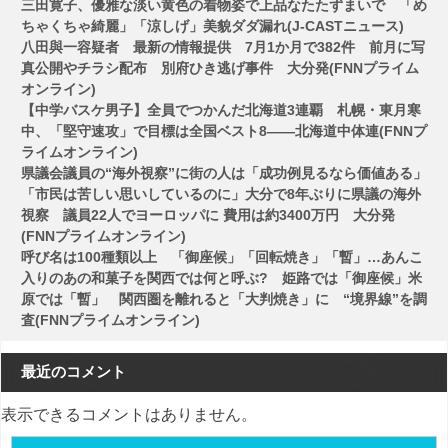
ン
三田寛子、優雅な淡い黄色の着物姿で上品なたたずまいで 「め
ちゃくちゃ綺麗」「涼しげ」美貌ダダ漏れ(J-CASTニュース)
八田與一容疑者 最新の情報提供 7月1か月で382件 前月に写
真公開やチラシ配布 別府ひき逃げ事件 大分発(FNNプライム
オンライン)
【中学バスケ男子】全員でつかんだ北海道3連覇 札幌・東月寒
中、「堅守速攻」で目標は全国ベスト8――北海道中体連(FNNプ
ライムオンライン)
県議会議員の“海外視察”に街の人は「成功例見るなら価値ある」
「市民は苦しい思いしているのに」大分で8年ぶりに県議の海外
視察 議員22人でヨーロッパに 費用は約3400万円 大分発
(FNNプライムオンライン)
呼び名は100種類以上 「御座候」「回転焼き」「暫」…あんこ
入りのあの和菓子を関西では何と呼ぶ? 姫路では「御座候」米
原では「暫」 関西圏を離れると「大判焼き」に “境界線”を調
査(FNNプライムオンライン)
最近のコメント
表示できるコメントはありません。