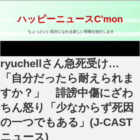
コ
ン
テ
ハッピーニュースC'mon
ン
ツ
ちょっといい気分になれる楽しい情報を紹介します
へ
ス
キ
ッ
ryuchellさん急死受け…
プ
「自分だったら耐えられま
すか？」 誹謗中傷にざわ
ちん怒り「少なからず死因
の一つでもある」(J-CAST
ニュース)