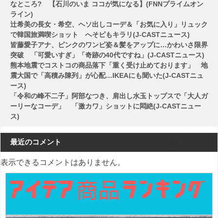
ン
なところ? 【石川のいま ココが気になる】(FNNプライムオン
ライン)
辻希美の長女・希空、ヘソ出しコーデ＆「お気に入り」リュック
で韓国旅満喫ショット へそピもキラリ(J-CASTニュース)
皆藤愛子アナ、ピンクのワンピ姿＆髪をアップに…かわいさ限界
突破 「可愛いすぎ」「奇跡の40代ですね」(J-CASTニュース)
熊本地震でコストコの商品落下「重く受け止めております」 地
震大国で「高積み陳列」が心配…IKEAにも聞いた(J-CASTニュ
ース)
「令和の峰不二子」阿部なつき、肩出し水玉トップスで「大人ガ
ーリーなコーデ」 「激カワ」ショットに悶絶(J-CASTニュー
ス)
最近のコメント
表示できるコメントはありません。