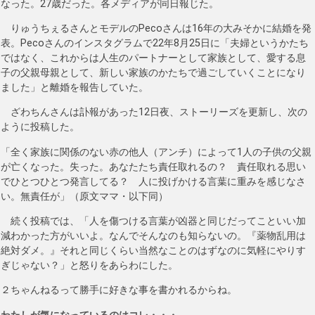
なった。27歳だった。各メディアが同日報じた。
りゅうちぇるさんとモデルのPecoさんは16年の大みそかに結婚を発
表。Pecoさんのインスタグラムで22年8月25日に「夫婦というかたち
ではなく、これからは人生のパートナーとして家族として、愛する息
子の父親母親として、新しい家族のかたちで過ごしていくことになり
ました」と離婚を報告していた。
ざわちんさんは訃報があった12日夜、ストーリーズを更新し、次の
ように投稿した。
「全く家族に関係のない赤の他人（アンチ）によって1人の子供の父親
が亡くなった。失った。あなたたち責任取れるの？ 責任取れる思い
でひとつひとつ発言してる？ 人に投げかける言葉に重みを感じなさ
い。無責任が」（原文ママ・以下同）
続く投稿では、「人を傷つける言葉が凶器と同じだってこといい加
減わかった方がいいよ。なんでそんなのも知らないの。『薬物乱用は
絶対ダメ。』それと同じくらい当然なことのはずなのに気軽にやりす
ぎじゃない？」と怒りをあらわにした。
２ちゃんねるって勝手に好きな事を書かれるからね。
わたしが気になっているのはコレ・・・