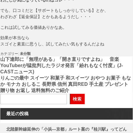
でも、口コミだと【サポートもしっかりしている】とか、
わざわざ【返金保証】とかもあるようだし・・・
これは試してみる価値ありかなあ。
効果が本当なら
スゴイと素直に思うし、試してみたい気もするんだよね
カテゴリー:
未分類
投
山下達郎に「無理がある」「開き直りですよね」 音楽
YouTuberが猛批判したラジオ発言「紛れもなく忖度」(J-
稿
CASTニュース)
りんごの最中 スイーツ 和菓子 和スイーツ おやつ お菓子 もな
ナ
か モナカ おしるこ 長野県 信州 真田RED 手土産 プレゼント
ビ
贈り物 お返し 送料無料のご紹介
ゲ
検索
ー
最近の投稿
シ
ョ
北陸新幹線延伸の「小浜―京都」ルート案の『桂川駅』ってどん