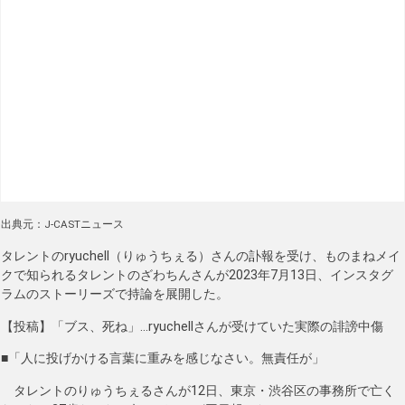
出典元：J-CASTニュース
タレントのryuchell（りゅうちぇる）さんの訃報を受け、ものまねメイ
クで知られるタレントのざわちんさんが2023年7月13日、インスタグ
ラムのストーリーズで持論を展開した。
【投稿】「ブス、死ね」…ryuchellさんが受けていた実際の誹謗中傷
■「人に投げかける言葉に重みを感じなさい。無責任が」
タレントのりゅうちぇるさんが12日、東京・渋谷区の事務所で亡く