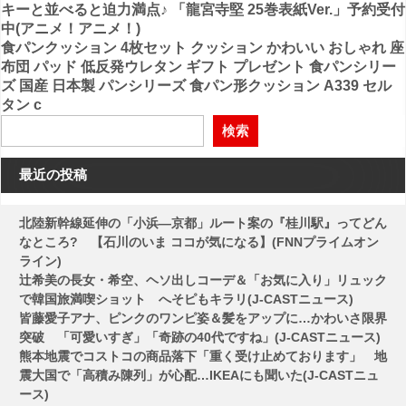
キーと並べると迫力満点♪ 「龍宮寺堅 25巻表紙Ver.」予約受付
稿
中(アニメ！アニメ！)
食パンクッション 4枚セット クッション かわいい おしゃれ 座
ナ
布団 パッド 低反発ウレタン ギフト プレゼント 食パンシリー
ビ
ズ 国産 日本製 パンシリーズ 食パン形クッション A339 セル
タン c
ゲ
検索
ー
シ
最近の投稿
ョ
ン
北陸新幹線延伸の「小浜―京都」ルート案の『桂川駅』ってどん
なところ? 【石川のいま ココが気になる】(FNNプライムオン
ライン)
辻希美の長女・希空、ヘソ出しコーデ＆「お気に入り」リュック
で韓国旅満喫ショット へそピもキラリ(J-CASTニュース)
皆藤愛子アナ、ピンクのワンピ姿＆髪をアップに…かわいさ限界
突破 「可愛いすぎ」「奇跡の40代ですね」(J-CASTニュース)
熊本地震でコストコの商品落下「重く受け止めております」 地
震大国で「高積み陳列」が心配…IKEAにも聞いた(J-CASTニュ
ース)