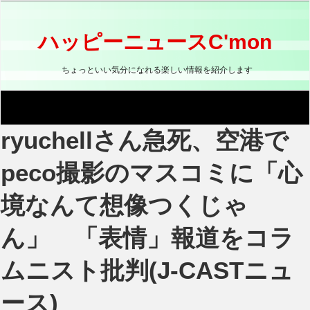
コ
ン
テ
ハッピーニュースC'mon
ン
ツ
ちょっといい気分になれる楽しい情報を紹介します
へ
ス
キ
ッ
ryuchellさん急死、空港で
プ
peco撮影のマスコミに「心
境なんて想像つくじゃ
ん」 「表情」報道をコラ
ムニスト批判(J-CASTニュ
ース)