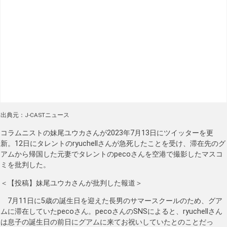
出典元：J-CASTニュース
コラムニストの妹尾ユウカさんが2023年7月13日にツイッターを更
新。12日にタレントのryuchellさんが急死したことを受け、滞在先のグ
アムから帰国した元妻でタレントのpecoさんを空港で撮影したマスコ
ミを批判した。
＜【投稿】妹尾ユウカさんが批判した報道＞
7月11日に5歳の誕生日を迎えた長男のサマースクールのため、グア
ムに滞在していたpecoさん。pecoさんのSNSによると、ryuchellさん
は息子の誕生日の前日にグアムに来てお祝いしていたとのことだっ