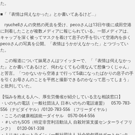
た。
■「『表情は伺えなかった』とか書いてあるけど…」
ryuchellさんの突然の死去を受け、pecoさんは13日午後に成田空港
に到着したことが複数メディアに報じられている。一部メディアは、
キャップを深く被ってマスクを着けて息子の手を引いて空港内を歩く
pecoさんの写真を公開。「表情はうかがえなかった」とつづってい
た。
この報道について妹尾さんはツイッターで、「『表情は伺えなかっ
た』とか書いてあるけど、伺わなくても心境なんて想像つくじゃん」
と苦言。「つかないから空港まで行って5歳になったばかりの息子の手
を引くお母さんのことを平然と撮影できるのかなって思ってしまう」
と批判していた。
【悩みを抱える人へ、厚生労働省が紹介している主な相談窓口】
・いのちの電話（一般社団法人 日本いのちの電話連盟） 0570-783-
556（ナビダイヤル）/0120-783-556 （フリーダイヤル）
・こころの健康相談統一ダイヤル 0570-064-556
・＃いのちSOS（特定非営利活動法人 自殺対策支援センターライフリ
ンク） 0120-061-338
・よりそいホットライン（一般社団法人 社会的包摂サポートセンタ