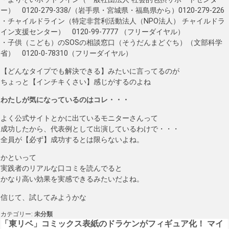
ー） 0120-279-338/（岩手県・宮城県・福島県から）0120-279-226
・チャイルドライン（特定非営利活動法人（NPO法人） チャイルドラ
イン支援センター） 0120-99-7777 （フリーダイヤル）
・子供（こども）のSOSの相談窓口（そうだんまどぐち）（文部科学
省） 0120-0-78310（フリーダイヤル）
【どんなタイプでも解決できる】みたいに言ってるのが
ちょっと【インチキくさい】感じがするのよね
わたしが気になっているのはコレ・・・
よく公式サイトとかに出ているモニターさんって
成功したから、代表例として出演しているわけで・・・
全員が【必ず】成功するとは限らないよね。
かといって
実践者のリアルな口コミを読んでると
かなり高い効果を実感できるみたいだよね。
信じて、試してみようかな
カテゴリー:
未分類
投
「東リベ」コミックス表紙のドラケンがフィギュア化！ マイ