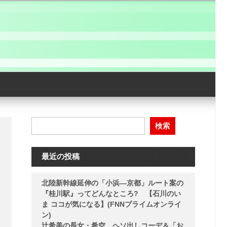
検索
最近の投稿
北陸新幹線延伸の「小浜―京都」ルート案の
『桂川駅』ってどんなところ? 【石川のい
ま ココが気になる】(FNNプライムオンライ
ン)
辻希美の長女・希空、ヘソ出しコーデ＆「お