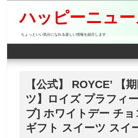
コ
ン
ハッピーニュース
テ
ン
ツ
ちょっといい気分になれる楽しい情報を紹介します
へ
ス
キ
ッ
プ
【公式】 ROYCE’ 
ツ】ロイズ プラフィ
ブ] ホワイトデー チ
ギフト スイーツ スイ