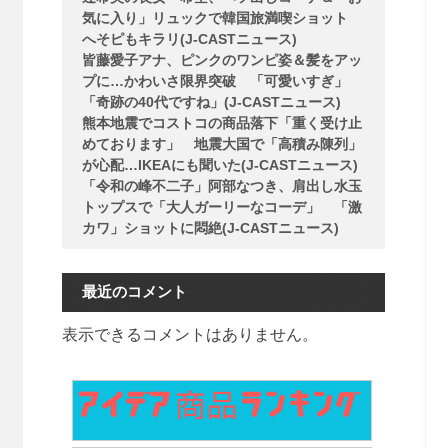
気に入り」リュックで韓国旅満喫ショット
へそピもキラリ(J-CASTニュース)
皆藤愛子アナ、ピンクのワンピ姿＆髪をアッ
プに…かわいさ限界突破 「可愛いすぎ」
「奇跡の40代ですね」(J-CASTニュース)
熊本地震でコストコの商品落下「重く受け止
めております」 地震大国で「高積み陳列」
が心配…IKEAにも聞いた(J-CASTニュース)
「令和の峰不二子」阿部なつき、肩出し水玉
トップスで「大人ガーリーなコーデ」 「激
カワ」ショットに悶絶(J-CASTニュース)
最近のコメント
表示できるコメントはありません。