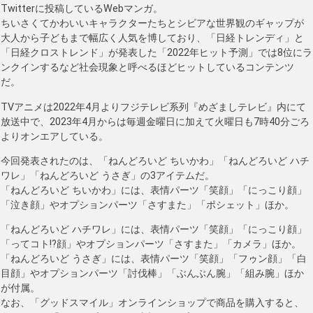
Twitterに投稿しているWebマンガ。
ちいさくてかわいいキャラクターたちとシビアな世界観のギャップが
大人から子どもまで幅広く人気を博しており、「日経トレンディ」と
「日経クロストレンド」が発表した「2022年ヒット予測」では8位にラ
ンクインするなど社会現象と呼べるほどヒットしているコンテンツ
だ。
TVアニメは2022年4月よりフジテレビ系列『めざましテレビ』内にて
放送中で、2023年4月からは毎週金曜日に加えて火曜日も7時40分ごろ
よりオンエアしている。
今回発表されたのは、「ねんどろいど ちいかわ」「ねんどろいど ハチ
ワレ」「ねんどろいど うさぎ」の3アイテムだ。
「ねんどろいど ちいかわ」には、表情パーツ「笑顔」「にっこり顔」
「泣き顔」やオプションパーツ「さすまた」「ポシェット」ほか。
「ねんどろいど ハチワレ」には、表情パーツ「笑顔」「にっこり顔」
「ってコト!?顔」やオプションパーツ「さすまた」「カメラ」ほか。
「ねんどろいど うさぎ」には、表情パーツ「笑顔」「フゥン顔」「白
目顔」やオプションパーツ「討伐棒」「ぶんぶん腕」「組み腕」ほか
が付属。
なお、「グッドスマイル」オンラインショップで商品を購入すると、