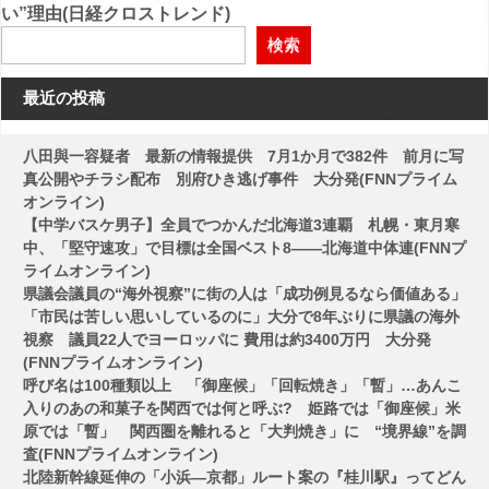
ビ
い”理由(日経クロストレンド)
ゲ
検索
ー
最近の投稿
シ
ョ
八田與一容疑者 最新の情報提供 7月1か月で382件 前月に写
ン
真公開やチラシ配布 別府ひき逃げ事件 大分発(FNNプライム
オンライン)
【中学バスケ男子】全員でつかんだ北海道3連覇 札幌・東月寒
中、「堅守速攻」で目標は全国ベスト8――北海道中体連(FNNプ
ライムオンライン)
県議会議員の“海外視察”に街の人は「成功例見るなら価値ある」
「市民は苦しい思いしているのに」大分で8年ぶりに県議の海外
視察 議員22人でヨーロッパに 費用は約3400万円 大分発
(FNNプライムオンライン)
呼び名は100種類以上 「御座候」「回転焼き」「暫」…あんこ
入りのあの和菓子を関西では何と呼ぶ? 姫路では「御座候」米
原では「暫」 関西圏を離れると「大判焼き」に “境界線”を調
査(FNNプライムオンライン)
北陸新幹線延伸の「小浜―京都」ルート案の『桂川駅』ってどん