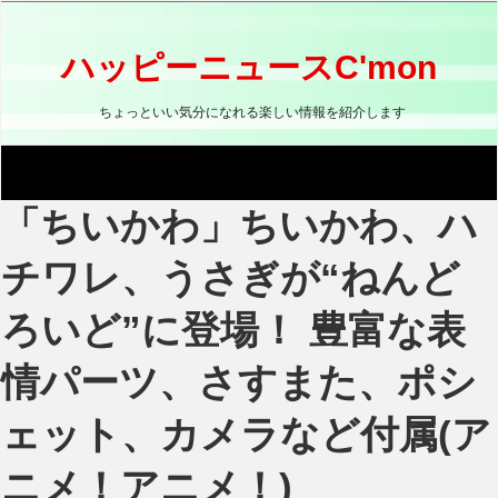
コ
ン
テ
ハッピーニュースC'mon
ン
ツ
ちょっといい気分になれる楽しい情報を紹介します
へ
ス
キ
ッ
「ちいかわ」ちいかわ、ハ
プ
チワレ、うさぎが“ねんど
ろいど”に登場！ 豊富な表
情パーツ、さすまた、ポシ
ェット、カメラなど付属(ア
ニメ！アニメ！)