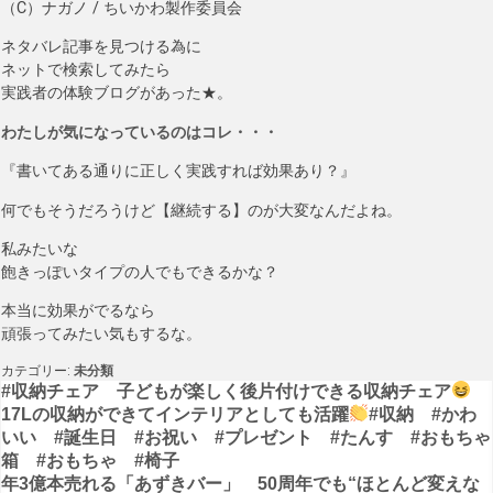
（C）ナガノ / ちいかわ製作委員会
ネタバレ記事を見つける為に
ネットで検索してみたら
実践者の体験ブログがあった★。
わたしが気になっているのはコレ・・・
『書いてある通りに正しく実践すれば効果あり？』
何でもそうだろうけど【継続する】のが大変なんだよね。
私みたいな
飽きっぽいタイプの人でもできるかな？
本当に効果がでるなら
頑張ってみたい気もするな。
カテゴリー:
未分類
投
#収納チェア 子どもが楽しく後片付けできる収納チェア
17Lの収納ができてインテリアとしても活躍
#収納 #かわ
稿
いい #誕生日 #お祝い #プレゼント #たんす #おもちゃ
箱 #おもちゃ #椅子
ナ
年3億本売れる「あずきバー」 50周年でも“ほとんど変えな