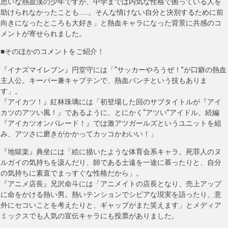
思いな熱血漢の少年ですが、中学までは内気な性格で困っている人を
助けられなかったことも……。そんな情けない自分と決別するために前
向きになったところも大好き」と熱血キャラになった背景に共感のコ
メントが寄せられました。
■そのほかのコメントをご紹介！
『イナズマイレブン』円堂守には「“サッカーやろうぜ！”が口癖の熱血
主人公。キーパー兼キャプテンで、熱血パンチという技もありま
す」。
『アイカツ！』紅林珠璃には「初登場した回のサブタイトルが『アイ
カツのアツい風！』であるように、とにかく“アツい”アイドル。続編
『アイカツオンパレード！』では激アツガールズというユニットを組
み、アツさに磨きがかかってカッコかわいい！」
『地獄楽』典坐には「絵に描いたような体育会系キャラ。死罪人のヌ
ルガイの気持ちを汲んだり、師である士遠を一途に慕ったりと、自分
の気持ちに素直でまっすぐな性格だから」。
『アニメ店長』兄沢命斗には「アニメイトの店長となり、売上アップ
に命をかける熱い男。熱いテンションでシビアな現実を語ったり、意
外にセコいことを考えたりと、ギャップがまた笑えます」とメディア
ミックスでも人気の宣伝キャラにも投票がありました。