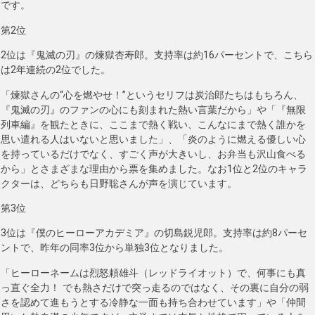
です。
第2位
2位は『鬼滅の刃』の煉獄杏寿郎。支持率は約16パーセントで、こちら
は2年連続の2位でした。
「煉獄さんの“心を燃やせ！”というセリフは炭治郎たちはもちろん、
『鬼滅の刃』のファンの心にも刻まれた熱い言葉だから」や「『無限
列車編』を観たときに、ここまで熱く戦い、こんなにまで熱く誰かを
思い遣れる人はいないと思いました」、「炎のように燃える優しい心
を持っているだけでなく、すごく声が大きいし、お弁当も沢山食べる
から」とさまざまな理由から票を集めました。なお1位と2位のキャラ
クターは、どちらも日野聡さんが声を演じています。
第3位
3位は『僕のヒーローアカデミア』の切島鋭児郎。支持率は約8パーセ
ントで、昨年の同率3位から単独3位となりました。
「ヒーローネームは烈怒頼雄斗（レッドライオット）で、何事にも真
っ直ぐ全力！ でも熱さだけで突っ走るのではなく、その裏に自分の弱
さを認めて進もうとする冷静な一面も持ち合わせています」や「仲間