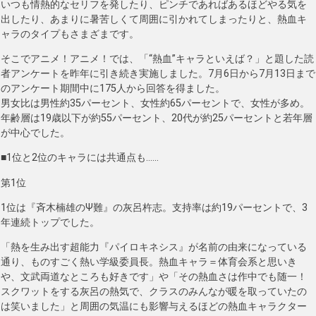
いつも情熱的なセリフを発したり、ピンチであればあるほどやる気を
出したり、あまりに暑苦しくて周囲に引かれてしまったりと、熱血キ
ャラのタイプもさまざまです。
そこでアニメ！アニメ！では、「“熱血”キャラといえば？」と題した読
者アンケートを昨年に引き続き実施しました。7月6日から7月13日まで
のアンケート期間中に175人から回答を得ました。
男女比は男性約35パーセント、女性約65パーセントで、女性が多め。
年齢層は19歳以下が約55パーセント、20代が約25パーセントと若年層
が中心でした。
■1位と2位のキャラには共通点も……
第1位
1位は『斉木楠雄のΨ難』の灰呂杵志。支持率は約19パーセントで、3
年連続トップでした。
「熱を生み出す超能力『パイロキネシス』が名前の由来になっている
通り、ものすごく熱い学級委員長。熱血キャラ＝体育会系と思いき
や、文武両道なところも好きです」や「その熱血さは作中でも随一！
スクワットをする灰呂の熱気で、クラスのみんなが暖を取っていたの
は笑いました」と周囲の気温にも影響与えるほどの熱血キャラクター