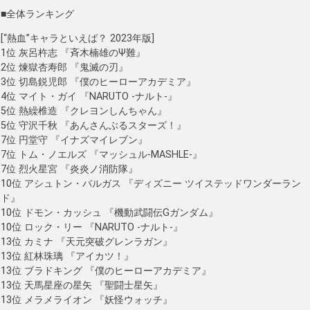
■全体ランキング
[“熱血”キャラといえば？ 2023年版]
1位 灰呂杵志 『斉木楠雄のΨ難』
2位 煉獄杏寿郎 『鬼滅の刃』
3位 切島鋭児郎 『僕のヒーローアカデミア』
4位 マイト・ガイ 『NARUTO -ナルト-』
5位 熱繰椎造 『クレヨンしんちゃん』
5位 守沢千秋 『あんさんぶるスターズ！』
7位 円堂守 『イナズマイレブン』
7位 トム・ノエルズ 『マッシュル-MASHLE-』
7位 烈火星宮 『炎炎ノ消防隊』
10位 アシュトン・バルガス 『ディズニー ツイステッドワンダーラン
ド』
10位 ドモン・カッシュ 『機動武闘伝Gガンダム』
10位 ロック・リー 『NARUTO -ナルト-』
13位 カミナ 『天元突破グレンラガン』
13位 紅林珠璃 『アイカツ！』
13位 ブラドキング 『僕のヒーローアカデミア』
13位 天馬星座の星矢 『聖闘士星矢』
13位 メラメライオン 『妖怪ウォッチ』