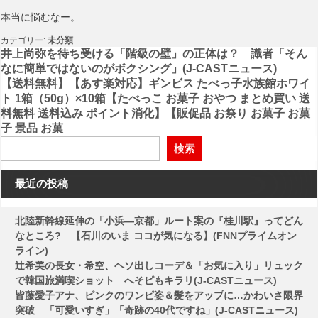
本当に悩むなー。
カテゴリー:
未分類
投
井上尚弥を待ち受ける「階級の壁」の正体は？ 識者「そん
なに簡単ではないのがボクシング」(J-CASTニュース)
稿
【送料無料】【あす楽対応】ギンビス たべっ子水族館ホワイ
ト 1箱（50g）×10箱【たべっこ お菓子 おやつ まとめ買い 送
ナ
料無料 送料込み ポイント消化】【販促品 お祭り お菓子 お菓
ビ
子 景品 お菓
ゲ
検索
ー
最近の投稿
シ
ョ
北陸新幹線延伸の「小浜―京都」ルート案の『桂川駅』ってどん
ン
なところ? 【石川のいま ココが気になる】(FNNプライムオン
ライン)
辻希美の長女・希空、ヘソ出しコーデ＆「お気に入り」リュック
で韓国旅満喫ショット へそピもキラリ(J-CASTニュース)
皆藤愛子アナ、ピンクのワンピ姿＆髪をアップに…かわいさ限界
突破 「可愛いすぎ」「奇跡の40代ですね」(J-CASTニュース)