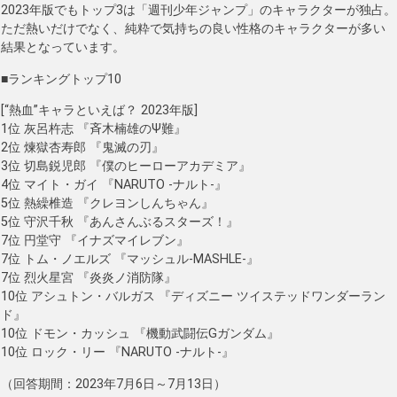
2023年版でもトップ3は「週刊少年ジャンプ」のキャラクターが独占。
ただ熱いだけでなく、純粋で気持ちの良い性格のキャラクターが多い
結果となっています。
■ランキングトップ10
[“熱血”キャラといえば？ 2023年版]
1位 灰呂杵志 『斉木楠雄のΨ難』
2位 煉獄杏寿郎 『鬼滅の刃』
3位 切島鋭児郎 『僕のヒーローアカデミア』
4位 マイト・ガイ 『NARUTO -ナルト-』
5位 熱繰椎造 『クレヨンしんちゃん』
5位 守沢千秋 『あんさんぶるスターズ！』
7位 円堂守 『イナズマイレブン』
7位 トム・ノエルズ 『マッシュル-MASHLE-』
7位 烈火星宮 『炎炎ノ消防隊』
10位 アシュトン・バルガス 『ディズニー ツイステッドワンダーラン
ド』
10位 ドモン・カッシュ 『機動武闘伝Gガンダム』
10位 ロック・リー 『NARUTO -ナルト-』
（回答期間：2023年7月6日～7月13日）