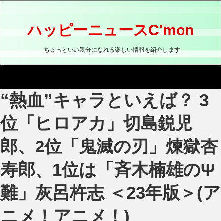
コ
ン
テ
ハッピーニュースC'mon
ン
ツ
ちょっといい気分になれる楽しい情報を紹介します
へ
ス
キ
ッ
“熱血”キャラといえば？ 3
プ
位「ヒロアカ」切島鋭児
郎、2位「鬼滅の刃」煉獄杏
寿郎、1位は「斉木楠雄のΨ
難」灰呂杵志 ＜23年版＞(ア
ニメ！アニメ！)