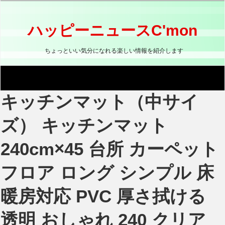
コ
ン
テ
ハッピーニュースC'mon
ン
ツ
ちょっといい気分になれる楽しい情報を紹介します
へ
ス
キ
ッ
キッチンマット（中サイ
プ
ズ） キッチンマット
240cm×45 台所 カーペット
フロア ロング シンプル 床
暖房対応 PVC 厚さ拭ける
透明 おしゃれ 240 クリア