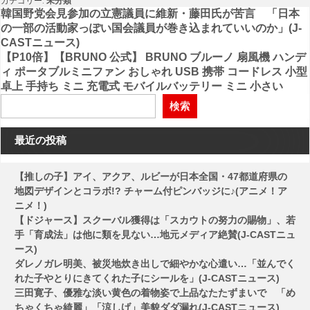
カテゴリー:
未分類
投
韓国野党会見参加の立憲議員に維新・藤田氏が苦言 「日本
の一部の活動家っぽい国会議員が巻き込まれていいのか」(J-
稿
CASTニュース)
【P10倍】【BRUNO 公式】 BRUNO ブルーノ 扇風機 ハンデ
ナ
ィ ポータブルミニファン おしゃれ USB 携帯 コードレス 小型
ビ
卓上 手持ち ミニ 充電式 モバイルバッテリー ミニ 小さい
ゲ
検索
ー
最近の投稿
シ
ョ
【推しの子】アイ、アクア、ルビーが日本全国・47都道府県の
ン
地図デザインとコラボ!? チャーム付ピンバッジに♪(アニメ！ア
ニメ！)
【ドジャース】スクーバル獲得は「スカウトの努力の賜物」、若
手「育成法」は他に類を見ない…地元メディア絶賛(J-CASTニュ
ース)
ダレノガレ明美、被災地炊き出しで細やかな心遣い…「並んでく
れた子やとりにきてくれた子にシールを」(J-CASTニュース)
三田寛子、優雅な淡い黄色の着物姿で上品なたたずまいで 「め
ちゃくちゃ綺麗」「涼しげ」美貌ダダ漏れ(J-CASTニュース)