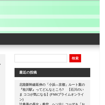
検索
ル
最近の投稿
北陸新幹線延伸の「小浜―京都」ルート案の
『桂川駅』ってどんなところ? 【石川のい
ま ココが気になる】(FNNプライムオンライ
ン)
辻希美の長女・希空、ヘソ出しコーデ＆「お