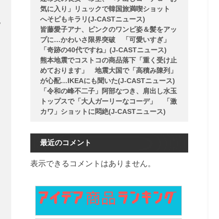
気に入り」リュックで韓国旅満喫ショット
へそピもキラリ(J-CASTニュース)
地
皆藤愛子アナ、ピンクのワンピ姿＆髪をアッ
プに…かわいさ限界突破 「可愛いすぎ」
「奇跡の40代ですね」(J-CASTニュース)
熊本地震でコストコの商品落下「重く受け止
めております」 地震大国で「高積み陳列」
が心配…IKEAにも聞いた(J-CASTニュース)
「令和の峰不二子」阿部なつき、肩出し水玉
トップスで「大人ガーリーなコーデ」 「激
カワ」ショットに悶絶(J-CASTニュース)
最近のコメント
表示できるコメントはありません。