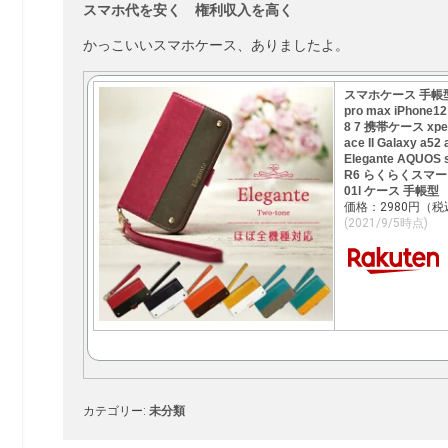
スマホ代を安く 権利収入を高く
かっこいいスマホケース、ありましたよ。
スマホケース 手帳型 
pro max iPhone12 
8 7 携帯ケース xperia10
ace II Galaxy a
Elegante AQUOS se
R6 らくらくスマートフ
01l ケース 手帳型
価格：2980円（税
(2021/9/5時点)
カテゴリー:
未分類