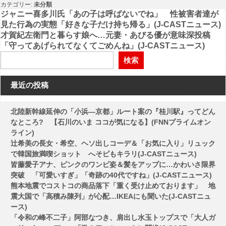
カテゴリー:
未分類
投
ジャニー喜多川氏「あの子は呼ばないでね」 性被害者達が
見た行為の実態「好きな子だけ持ち帰る」(J-CASTニュース)
稿
才賀紀左衛門と暮らす娘へ…元妻・あびる優が意味深投稿
「守ってあげられてなくてごめんね」(J-CASTニュース)
ナ
検索
ビ
ゲ
最近の投稿
ー
シ
北陸新幹線延伸の「小浜―京都」ルート案の『桂川駅』ってどん
なところ? 【石川のいま ココが気になる】(FNNプライムオン
ョ
ライン)
ン
辻希美の長女・希空、ヘソ出しコーデ＆「お気に入り」リュック
で韓国旅満喫ショット へそピもキラリ(J-CASTニュース)
皆藤愛子アナ、ピンクのワンピ姿＆髪をアップに…かわいさ限界
突破 「可愛いすぎ」「奇跡の40代ですね」(J-CASTニュース)
熊本地震でコストコの商品落下「重く受け止めております」 地
震大国で「高積み陳列」が心配…IKEAにも聞いた(J-CASTニュ
ース)
「令和の峰不二子」阿部なつき、肩出し水玉トップスで「大人ガ