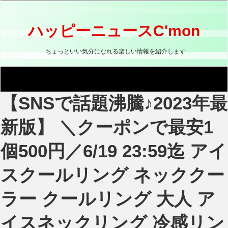
コ
ン
テ
ハッピーニュースC'mon
ン
ツ
ちょっといい気分になれる楽しい情報を紹介します
へ
ス
キ
ッ
【SNSで話題沸騰♪2023年最
プ
新版】 ＼クーポンで最安1
個500円／6/19 23:59迄 アイ
スクールリング ネッククー
ラー クールリング 大人 ア
イスネックリング 冷感リン