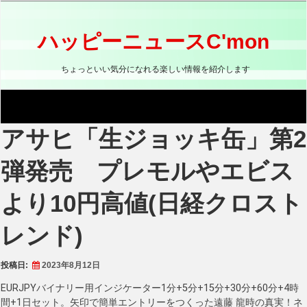
コ
ン
テ
ハッピーニュースC'mon
ン
ツ
ちょっといい気分になれる楽しい情報を紹介します
へ
ス
キ
ッ
アサヒ「生ジョッキ缶」第2
プ
弾発売 プレモルやエビス
より10円高値(日経クロスト
レンド)
投稿日:
2023年8月12日
EURJPYバイナリー用インジケーター1分+5分+15分+30分+60分+4時
間+1日セット。矢印で簡単エントリーをつくった遠藤 龍時の真実！ネ