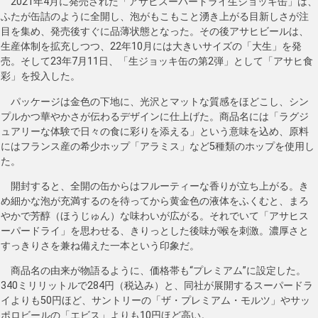
2021年4月に発売された「アサヒスーパードライ生ジョッキ缶」は、
ふたが缶詰のように全開し、泡がもこもこと湧き上がる目新しさが注
目を集め、発売後すぐに品薄状態となった。その後アサヒビールは、
生産体制を拡充しつつ、22年10月には大きいサイズの「大生」を発
売。そして23年7月11日、「生ジョッキ缶の第2弾」として「アサヒ食
彩」を投入した。
パッケージは金色の下地に、光沢とマットな質感をほどこし、シン
プルかつ華やかさが伝わるデザインに仕上げた。商品名には「ラグジ
ュアリーな体験で日々の食に彩りを添える」という意味を込め、原料
にはフランス産の希少ホップ「アラミス」など5種類のホップを使用し
た。
開封すると、全開の缶からはフルーティーな香りが立ち上がる。き
め細かな泡が充満するのを待ってから黄金色の液体をふくむと、まろ
やかで芳醇（ほうじゅん）な味わいが広がる。それでいて「アサヒス
ーパードライ」を思わせる、きりっとした後味が喉を刺激。濃厚さと
すっきりさを兼ね備えた一本という印象だ。
商品名の由来が物語るように、価格帯も“プレミアム”に設定した。
340ミリリットルで284円（税込み）と、同社が展開するスーパードラ
イよりも50円ほど、サントリーの「ザ・プレミアム・モルツ」やサッ
ポロビールの「エビス」よりも10円ほど高い。