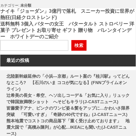
カテゴリー:
未分類
投
ナイキ「ジョーダン」3億円で落札 スニーカー投資に世界が
熱狂(日経クロストレンド)
稿
送料無料 3個入 バターの女王 バタータルト ストロベリー 洋
菓子 プレゼント お取り寄せ ギフト 贈り物 バレンタインデ
ナ
ー ホワイトデーのご紹介
ビ
検索
ゲ
ー
最近の投稿
シ
北陸新幹線延伸の「小浜―京都」ルート案の『桂川駅』ってどん
ョ
なところ? 【石川のいま ココが気になる】(FNNプライムオン
ン
ライン)
辻希美の長女・希空、ヘソ出しコーデ＆「お気に入り」リュック
で韓国旅満喫ショット へそピもキラリ(J-CASTニュース)
皆藤愛子アナ、ピンクのワンピ姿＆髪をアップに…かわいさ限界
突破 「可愛いすぎ」「奇跡の40代ですね」(J-CASTニュース)
熊本地震でコストコの商品落下「重く受け止めております」 地
震大国で「高積み陳列」が心配…IKEAにも聞いた(J-CASTニュ
ース)