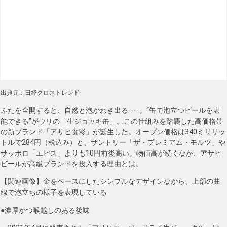
出典元：日経クロストレンド
ふたを全開すると、自然と泡がわき出る――。“缶で泡立つビールを堪
能できる”がウリの「生ジョッキ缶」。この仕組みを踏襲した高価格帯
の新ブランド「アサヒ食彩」が誕生した。オープン価格は340ミリリッ
トルで284円（税込み）と、サントリー「ザ・プレミアム・モルツ」や
サッポロ「エビス」よりも10円前後高い。物価高が続くなか、アサヒ
ビールが高級ブランドを投入する理由とは。
【関連画像】金をベースにしたシンプルなデザインながら、上部の曲
線で泡立ちの様子を表現している
●濃厚かつ喉越しのある後味