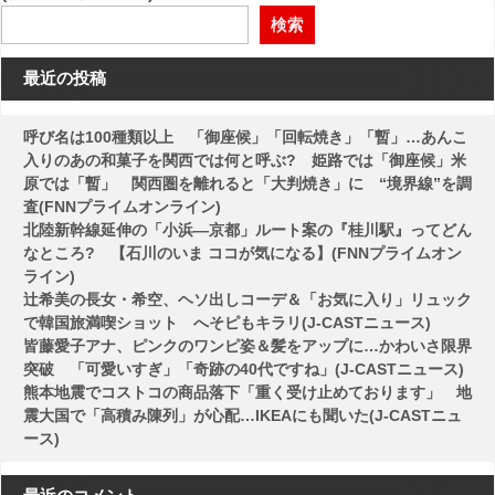
ビ
検索
ゲ
ー
最近の投稿
シ
呼び名は100種類以上 「御座候」「回転焼き」「暫」…あんこ
ョ
入りのあの和菓子を関西では何と呼ぶ? 姫路では「御座候」米
ン
原では「暫」 関西圏を離れると「大判焼き」に “境界線”を調
査(FNNプライムオンライン)
北陸新幹線延伸の「小浜―京都」ルート案の『桂川駅』ってどん
なところ? 【石川のいま ココが気になる】(FNNプライムオン
ライン)
辻希美の長女・希空、ヘソ出しコーデ＆「お気に入り」リュック
で韓国旅満喫ショット へそピもキラリ(J-CASTニュース)
皆藤愛子アナ、ピンクのワンピ姿＆髪をアップに…かわいさ限界
突破 「可愛いすぎ」「奇跡の40代ですね」(J-CASTニュース)
熊本地震でコストコの商品落下「重く受け止めております」 地
震大国で「高積み陳列」が心配…IKEAにも聞いた(J-CASTニュ
ース)