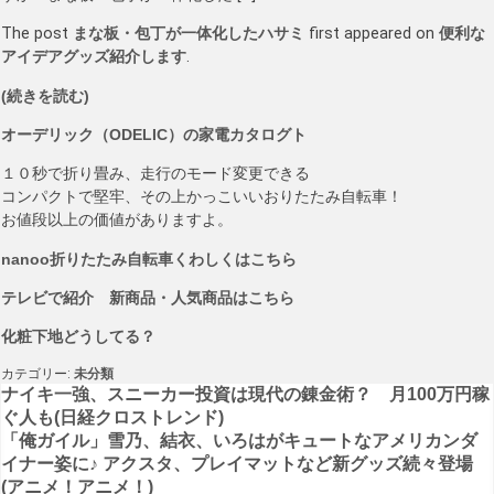
The post
まな板・包丁が一体化したハサミ
first appeared on
便利な
アイデアグッズ紹介します
.
(続きを読む)
オーデリック（ODELIC）の家電カタログト
１０秒で折り畳み、走行のモード変更できる
コンパクトで堅牢、その上かっこいいおりたたみ自転車！
お値段以上の価値がありますよ。
nanoo折りたたみ自転車くわしくはこちら
テレビで紹介 新商品・人気商品はこちら
化粧下地どうしてる？
カテゴリー:
未分類
投
ナイキ一強、スニーカー投資は現代の錬金術？ 月100万円稼
ぐ人も(日経クロストレンド)
稿
「俺ガイル」雪乃、結衣、いろはがキュートなアメリカンダ
イナー姿に♪ アクスタ、プレイマットなど新グッズ続々登場
ナ
(アニメ！アニメ！)