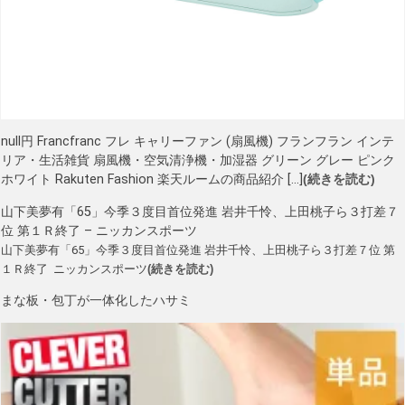
null円 Francfranc フレ キャリーファン (扇風機) フランフラン インテ
リア・生活雑貨 扇風機・空気清浄機・加湿器 グリーン グレー ピンク
ホワイト Rakuten Fashion 楽天ルームの商品紹介 […]
(続きを読む)
山下美夢有「65」今季３度目首位発進 岩井千怜、上田桃子ら３打差７
位 第１Ｒ終了 – ニッカンスポーツ
山下美夢有「65」今季３度目首位発進 岩井千怜、上田桃子ら３打差７位 第
１Ｒ終了 ニッカンスポーツ
(続きを読む)
まな板・包丁が一体化したハサミ