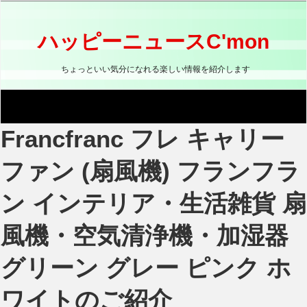
コ
ン
テ
ハッピーニュースC'mon
ン
ツ
ちょっといい気分になれる楽しい情報を紹介します
へ
ス
キ
ッ
Francfranc フレ キャリー
プ
ファン (扇風機) フランフラ
ン インテリア・生活雑貨 扇
風機・空気清浄機・加湿器
グリーン グレー ピンク ホ
ワイトのご紹介