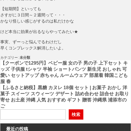
【短期間】といっても
さすがに３日間～２週間って・・・
かなり怪しい感じがするのは私だけかな
けど本当に効果が出るならやってみたい★
事実、ずーっと悩んでるわけだし
早くコンプレックス解消したいよ。
カテゴリー:
未分類
投
【クーポンで1295円】ベビー服 女の子 男の子 上下セット キ
ッズ 子供服 tシャツ 半袖 ショートパンツ 新生児 おしゃれ 可
稿
愛い セットアップ 赤ちゃん ルームウェア 部屋着 韓国こども
服 春
ナ
【ふるさと納税】黒糖 カヌレ 18個 セット | お菓子 おかし 洋
ビ
菓子 スイーツ スウィーツ デザート 詰め合わせ 詰合せ お取り
寄せ お土産 沖縄 人気 おすすめ ギフト 贈答 沖縄県 浦添市の
ゲ
ご
ー
検索
シ
ョ
最近の投稿