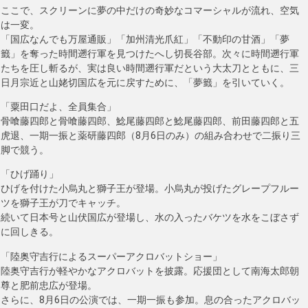
ここで、スクリーンに夢の中だけの奇妙なコマーシャルが流れ、空気
は一変。
「国広なんでも万屋通販」「加州清光爪紅」「不動印の甘酒」「夢
籤」を奪った時間遡行軍を見つけたへし切長谷部。次々に時間遡行軍
たちを圧し斬るが、実は良い時間遡行軍だという大太刀とともに、三
日月宗近と山姥切国広を元に戻すために、「夢籤」を引いていく。
「粟田口だよ、全員集合」
骨喰藤四郎と骨喰藤四郎、鯰尾藤四郎と鯰尾藤四郎、前田藤四郎と五
虎退、一期一振と薬研藤四郎（8月6日のみ）の組み合わせで二振り三
脚で競う。
「ひげ踊り」
ひげを付けた小烏丸と獅子王が登場。小烏丸が投げたグレープフルー
ツを獅子王が刀でキャッチ。
続いて日本号と山伏国広が登場し、水の入ったバケツを水をこぼさず
に回しきる。
「陸奥守吉行によるスーパーアクロバットショー」
陸奥守吉行が軽やかなアクロバットを披露。応援団として南海太郎朝
尊と肥前忠広が登場。
さらに、8月6日の公演では、一期一振も参加。息の合ったアクロバッ