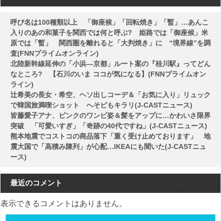
ン
呼び名は100種類以上 「御座候」「回転焼き」「暫」…あんこ
入りのあの和菓子を関西では何と呼ぶ? 姫路では「御座候」米
原では「暫」 関西圏を離れると「大判焼き」に “境界線”を調
査(FNNプライムオンライン)
北陸新幹線延伸の「小浜―京都」ルート案の『桂川駅』ってどん
なところ? 【石川のいま ココが気になる】(FNNプライムオン
ライン)
辻希美の長女・希空、ヘソ出しコーデ＆「お気に入り」リュック
で韓国旅満喫ショット へそピもキラリ(J-CASTニュース)
皆藤愛子アナ、ピンクのワンピ姿＆髪をアップに…かわいさ限界
突破 「可愛いすぎ」「奇跡の40代ですね」(J-CASTニュース)
熊本地震でコストコの商品落下「重く受け止めております」 地
震大国で「高積み陳列」が心配…IKEAにも聞いた(J-CASTニュ
ース)
最近のコメント
表示できるコメントはありません。