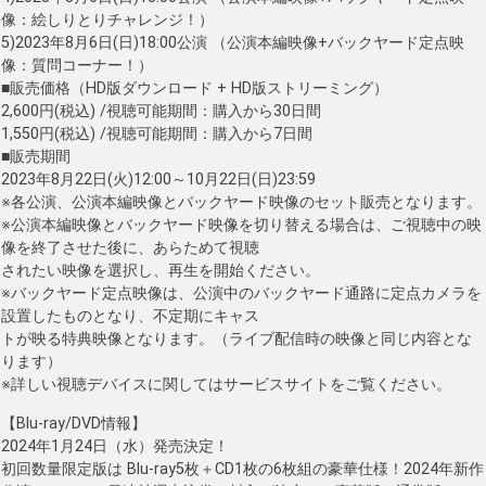
像：絵しりとりチャレンジ！）
5)2023年8月6日(日)18:00公演 （公演本編映像+バックヤード定点映
像：質問コーナー！）
■販売価格（HD版ダウンロード + HD版ストリーミング）
2,600円(税込) /視聴可能期間：購入から30日間
1,550円(税込) /視聴可能期間：購入から7日間
■販売期間
2023年8月22日(火)12:00～10月22日(日)23:59
※各公演、公演本編映像とバックヤード映像のセット販売となります。
※公演本編映像とバックヤード映像を切り替える場合は、ご視聴中の映
像を終了させた後に、あらためて視聴
されたい映像を選択し、再生を開始ください。
※バックヤード定点映像は、公演中のバックヤード通路に定点カメラを
設置したものとなり、不定期にキャス
トが映る特典映像となります。（ライブ配信時の映像と同じ内容とな
ります）
※詳しい視聴デバイスに関してはサービスサイトをご覧ください。
【Blu-ray/DVD情報】
2024年1月24日（水）発売決定！
初回数量限定版は Blu-ray5枚＋CD1枚の6枚組の豪華仕様！2024年新作