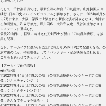
を埋め尽くした。
そして、千秋楽公演では、最新公演の舞台『刀剣乱舞』山姥切国広 単
独行 -日本刀史-のメインビジュアルが解禁され、さらに、2024年6月か
ら7月に東京・大阪・福岡で上演される新作公演が発表となり、出陣す
る加州清光、和泉守兼定、堀川国広、大和守安定、長曽祢虎徹がメイ
ンステージに登場した。
最後20曲目に、軽装に着替えた刀剣男士が新曲「刀剣乱舞音頭」を披
露し閉幕。
なお、アーカイブ配信が8月22日12時よりDMM TVにて配信となる。公
演本編のほか、特別映像として「バックヤード定点映像も楽しめる。
こちらもあわせてチェックしたい。
【アーカイブ配信情報】
■配信公演
1)2023年8月4日(金)18:00公演 （公演本編映像+バックヤード定点映
像：けん玉チャレンジ！）
2)2023年8月5日(土)13:00公演 （公演本編映像+バックヤード定点映
像：くじ引きチャレンジ！）
3)2023年8月5日(土)18:00公演 （公演本編映像+バックヤード定点映
像：みんなでチェキを撮ろう！）
4)2023年8月6日(日)13:00公演 （公演本編映像+バックヤード定点映