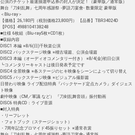
公演のチケット最速抽選申込券の封入が決定！（豪華版／通常版）
舞台『刀剣乱舞』七周年感謝祭 -夢語刀宴會- 数量限定 豪華版
＜Blu-ray＞
【価格】26,180円（税別価格23,800円） 【品番】TBR34024D
【POS】4988104138248
■仕様 6枚組（Blu-ray5枚+CD1枚）
■収録内容
DISC1 本編 ※8/6(日)千秋楽公演
DISC2 バックステージ映像 ※稽古場篇、公演会場篇
DISC3 本編（オーディオコメンタリー付き） ※8/4(金)初日公演
┗コメンタリーキャストは後日発表予定です
DISC4 全景映像 ※各ステージのヒキ映像をシーンによって切り替え
DISC5 バックステージ映像 ※ビジュアル撮影篇
日替わり映像 ライブ配信特典『バックヤード定点カメラ』ダイジェス
ト映像
劇中映像（CM／軍議 など） 『刀剣乱舞音頭』振付動画
DISC6 特典CD：ライブ音源
■封入特典
・リーフレット
・フォトブック（ステージショット）
・7周年記念ブロマイド45振りセット ※通常衣裳
舞台『刀剣乱舞』七周年感謝祭 -夢語刀宴會- 通常版