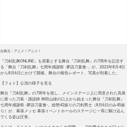
出典元：アニメ！アニメ！
『刀剣乱舞ONLINE』を原案とする舞台『刀剣乱舞』の7周年を記念す
る「舞台『刀剣乱舞』七周年感謝祭 -夢語刀宴會-」が、2023年8月4日
から8月6日にかけて開催。舞台の報告レポート、写真が到着した。
【フォト】公演の様子を見る
舞台『刀剣乱舞』の7周年を祝し、メインステージ上に用意された高座
に座った刀装・講談師 神田山緑の口上から始まった舞台『刀剣乱舞』
七周年感謝祭 -夢語刀宴會-。総勢42振りの刀剣男士（8月6日のみ45振
り）が、幕張メッセ 幕張イベントホールのステージに一斉に駆け込ん
でくる姿は圧巻。