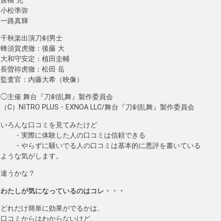
唐橋 充
小松準弥
一路真輝
千秋楽出演刀剣男士
蜂須賀虎徹：後藤 大
大和守安定：植田圭輔
長曽祢虎徹：松田 岳
監査官：内藤大希（映像）
◯主催 舞台『刀剣乱舞』製作委員会
（C）NITRO PLUS・EXNOA LLC/舞台『刀剣乱舞』製作委員会
いろんな口コミを見てみたけど
・実際に体験した人の口コミは信頼できる
・やらずに騒いでる人の口コミは基本的に悪評を書いている
ような気がします。
違うかな？
わたしが気になっているのはコレ・・・
どれだけ簡単に効果がでるかは、
口コミからはわからないけど、