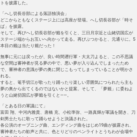
トを披露した。
「へし切長谷部による落語独演会」
どこからともなくステージ上には高座が登場。へし切長谷部が「時そ
ば」を披露。
そして、再びへし切長谷部が籤を引くと、三日月宗近と山姥切国広が
ステージ端からお互いへ向かって走る。再びぶつかると、元通りに。5
本目の籤は当たり籤だった！
無事に元には戻ったが、良い時間遡行軍・大太刀よると、この不思議
な空間は審神者が見る夢の中で、悪い夢が入り込んでしまったため
で、審神者の意識が夢の奥に閉じこもってしまっていることが明かさ
れる。
すると、篭手切江が歌ったり踊ったり楽しい雰囲気につられたら主も
夢の奥から出てくるのではないかと提案。そして、「夢籤」に委ねよ
うと山姥切国広が夢籤を引くと――。
「とある日の軍議にて」
富田 翔、中河内雅貴、唐橋 充、小松準弥、一路真輝が軍議を開き、刀
剣男士たちに歌って踊らせようと決議された。
各公演のオープニング曲、エンディング曲をはじめ19曲が披露され、
審神者たちの歓声と共に、色とりどりのペンライトとうちわが会場中