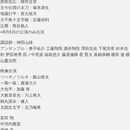
肥前忠広：櫻井圭登
古今伝授の太刀：塚本凌生
地蔵行平：星元裕月
大千鳥十文字槍：近藤頌利
泛塵：熊谷魁人
※8月6日の公演のみ出演
講談師：神田山緑
アンサンブル：奥平祐介 工藤翔馬 酒井翔悟 澤田圭佑 下尾浩章 杉本佳
幹 夛田将秀 田ノ中亮資 福島悠介 藤原儀輝 星 賢太 真鍋恭輔 横田 遼 横
山慶次郎
映像出演
ソハヤノツルキ：飯山裕太
一期一振：廣瀬大介
大包平：加藤 将
大般若長光：川上将大
鶴丸国永：健人
太閤左文字：北乃颯希
富田 翔
中河内雅貴