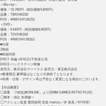
＜Blu-ray＞
価格：10,780円（税別価格9,800円）
品番：TBR34025D
POS：4988104138255
＜DVD＞
価格：9,680円（税別価格8,800円）
品番：TDV34026D
POS：4988104138262
■仕様
2枚組
■収録内容
DISC1 本編 ※8/6(日)千秋楽公演
DISC2 バックステージ映像
発売元：株式会社マーベラス 販売元：東宝株式会社
※数量限定 豪華版はなくなり次第終了となります。
※特典・仕様・デザイン等は予告なく変更になる場合がございます。
【作品概要】
◯原案 「刀剣乱舞ONLINE」より(DMM GAMES/NITRO PLUS)
◯脚本・演出 末満健一
◯アクション監督 栗田政明 音楽 manzo／伊 真吾／KYOHEI