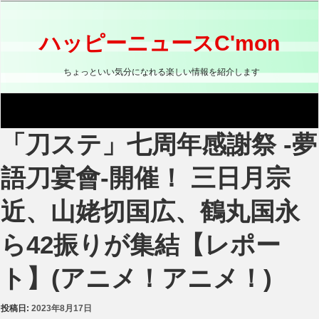
コ
ン
テ
ハッピーニュースC'mon
ン
ツ
ちょっといい気分になれる楽しい情報を紹介します
へ
ス
キ
ッ
「刀ステ」七周年感謝祭 -夢
プ
語刀宴會-開催！ 三日月宗
近、山姥切国広、鶴丸国永
ら42振りが集結【レポー
ト】(アニメ！アニメ！)
投稿日:
2023年8月17日