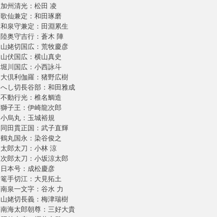
加州清光：松田 凌
歌仙兼定：和田琢磨
和泉守兼定：田淵累生
陸奥守吉行：蒼木 陣
山姥切国広：荒牧慶彦
山伏国広：横山真史
堀川国広：小西詠斗
大倶利伽羅：猪野広樹
へし切長谷部：和田雅成
不動行光：椎名鯛造
獅子王：伊崎龍次郎
小烏丸：玉城裕規
同田貫正国：武子直輝
鶴丸国永：染谷俊之
太郎太刀：小林 涼
次郎太刀：小坂涼太郎
日本号：成松慶彦
篭手切江：大見拓土
南泉一文字：谷水 力
山姥切長義：梅津瑞樹
南海太郎朝尊：三好大貴