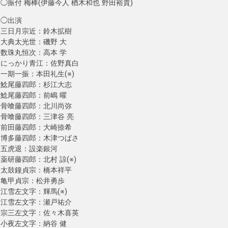
◯振付 梅棒(伊藤今人 楢木和也 野田裕貴)
◯出演
三日月宗近：鈴木拡樹
大典太光世：磯野 大
数珠丸恒次：高本 学
にっかり青江：佐野真白
一期一振：本田礼生(※)
鯰尾藤四郎：杉江大志
鯰尾藤四郎：前嶋 曜
骨喰藤四郎：北川尚弥
骨喰藤四郎：三津谷 亮
前田藤四郎：大崎捺希
博多藤四郎：木津つばさ
五虎退：設楽銀河
薬研藤四郎：北村 諒(※)
太鼓鐘貞宗：橋本祥平
亀甲貞宗：松井勇歩
江雪左文字：輝馬(※)
江雪左文字：瀬戸祐介
宗三左文字：佐々木喜英
小夜左文字：納谷 健