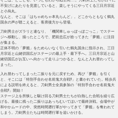
そこは、どことも、いつともわからぬ空間……。刀剣男士たちが口々に
不安げにあたりを見渡していると、楽しそうにやってくる三日月宗近
と小烏丸。
なんと、そこは「はちゃめちゃ本丸らんど」。どこからともなく鶴丸
国永の声が聴こえると、客席後方から登場。
刀剣男士がズラリと連なり、「機関車しゅっぽっぽごっこ」でステー
ジへ移動し、揃ったところで、肥前忠広が拾ってきた「夢籤」に注目
が集まる。
正体不明の「夢籤」をためらいなく引いた鶴丸国永に指示され、三日
月宗近と山姥切国広がステージの最上手・最下手へ。三日月宗近と山
姥切国広がお互いへ向かって走りぶつかると、なんと入れ替わってし
まった。
入れ替わってしまった二振りを元に戻すため、再び「夢籤」を引く
と、そこには「特別手合わせ名前鬼大合戦!!」と書かれていた。軽歩兵
による説明を終えると、刀剣男士全員参加の「特別手合わせ名前鬼大
合戦!!」開始！
ステージ上を所狭しと駆け回る刀剣男士たちが白熱した合戦を繰り広
げる。最後に残った二振りはあっちむいてほいで最終決戦。会場中が
和やかムードの中、突然時間遡行軍がやってきて「夢籤」を奪われて
しまう。刀剣男士たちは時間遡行軍を追いかける。