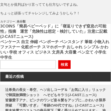
文句とか批判ばかり言ってても仕方ないですよね。
ちょっと頑張ってチャレンジしてみようかしら？！
カテゴリー:
未分類
投
3COINS「簡易ベビーベッド」に「寝返りできず窒息の可能
性」指摘 運営「危険性は想定・検討していた」注意に記載
稿
(J-CASTニュース)
ペンケース 自立 伸縮 ペンポーチ ペンスタンド 筆箱 小物入れ
ナ
ファスナー 化粧ポーチ スマホポーチ おしゃれ シンプル かわ
ビ
いい 学校 オフィス ビジネス 文房具 大容量 ペン立て 小学生
中学生
ゲ
検索
ー
シ
最近の投稿
ョ
ン
辻希美の長女・希空、ヘソ出しコーデ＆「お気に入り」リュック
で韓国旅満喫ショット へそピもキラリ(J-CASTニュース)
皆藤愛子アナ、ピンクのワンピ姿＆髪をアップに…かわいさ限界
突破 「可愛いすぎ」「奇跡の40代ですね」(J-CASTニュース)
熊本地震でコストコの商品落下「重く受け止めております」 地