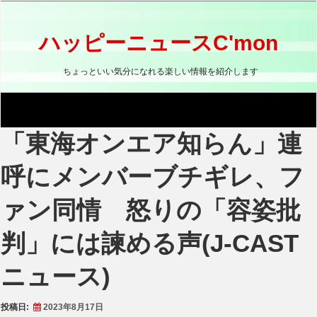
コ
ン
テ
ハッピーニュースC'mon
ン
ツ
ちょっといい気分になれる楽しい情報を紹介します
へ
ス
キ
ッ
「東海オンエア知らん」連
プ
呼にメンバーブチギレ、フ
ァン同情 怒りの「容姿批
判」には諫める声(J-CAST
ニュース)
投稿日:
2023年8月17日