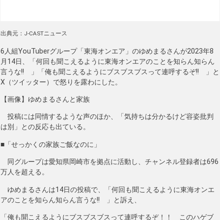
出典元：J-CASTニュース
6人組YouTuberグループ「東海オンエア」のゆめまるさんが2023年8
月14日、「何回も聞こえるように東海オンエアのことを知らん知らん
言うな!! 」「俺も聞こえるようにブスブスブスって連呼するぞ!! 」と
X（ツイッター）で怒りを露わにした。
【画像】ゆめまるさんと家族
投稿には同情するような声のほか、「気持ちは分かるけど容姿批判
は別」との反応も出ている。
■「せっかくの家族ご飯なのに」
同グループは愛知県岡崎市を拠点に活動し、チャンネル登録者は696
万人を超える。
ゆめまるさんは14日の投稿で、「何回も聞こえるように東海オンエ
アのことを知らん知らん言うな!! 」と訴え、
「俺も聞こえるようにブスブスブスって連呼するぞ！！ このハゲブ