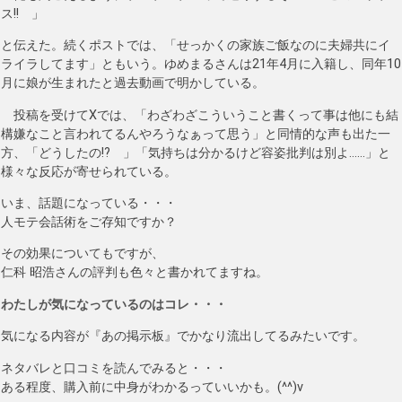
ス!! 」
と伝えた。続くポストでは、「せっかくの家族ご飯なのに夫婦共にイ
ライラしてます」ともいう。ゆめまるさんは21年4月に入籍し、同年10
月に娘が生まれたと過去動画で明かしている。
投稿を受けてXでは、「わざわざこういうこと書くって事は他にも結
構嫌なこと言われてるんやろうなぁって思う」と同情的な声も出た一
方、「どうしたの!? 」「気持ちは分かるけど容姿批判は別よ……」と
様々な反応が寄せられている。
いま、話題になっている・・・
人モテ会話術をご存知ですか？
その効果についてもですが、
仁科 昭浩さんの評判も色々と書かれてますね。
わたしが気になっているのはコレ・・・
気になる内容が『あの掲示板』でかなり流出してるみたいです。
ネタバレと口コミを読んでみると・・・
ある程度、購入前に中身がわかるっていいかも。(^^)v