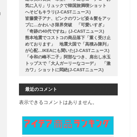
気に入り」リュックで韓国旅満喫ショット
へそピもキラリ(J-CASTニュース)
袖
皆藤愛子アナ、ピンクのワンピ姿＆髪をアッ
プに…かわいさ限界突破 「可愛いすぎ」
「奇跡の40代ですね」(J-CASTニュース)
熊本地震でコストコの商品落下「重く受け止
めております」 地震大国で「高積み陳列」
が心配…IKEAにも聞いた(J-CASTニュース)
「令和の峰不二子」阿部なつき、肩出し水玉
トップスで「大人ガーリーなコーデ」 「激
カワ」ショットに悶絶(J-CASTニュース)
最近のコメント
表示できるコメントはありません。