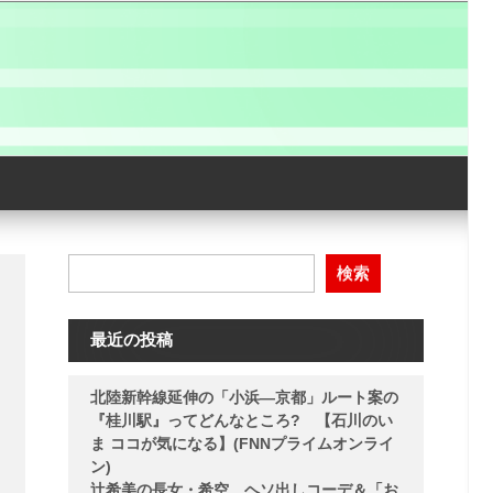
検索
最近の投稿
北陸新幹線延伸の「小浜―京都」ルート案の
『桂川駅』ってどんなところ? 【石川のい
ま ココが気になる】(FNNプライムオンライ
ン)
辻希美の長女・希空、ヘソ出しコーデ＆「お