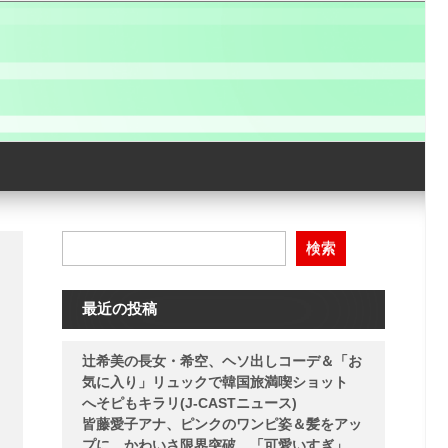
検索
最近の投稿
辻希美の長女・希空、ヘソ出しコーデ＆「お
気に入り」リュックで韓国旅満喫ショット
へそピもキラリ(J-CASTニュース)
皆藤愛子アナ、ピンクのワンピ姿＆髪をアッ
プに…かわいさ限界突破 「可愛いすぎ」