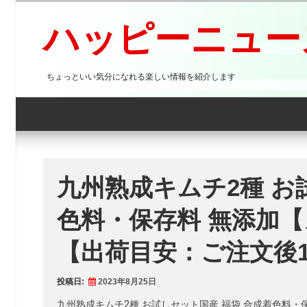
コ
ン
ハッピーニュース
テ
ン
ツ
ちょっといい気分になれる楽しい情報を紹介します
へ
ス
キ
ッ
プ
九州熟成キムチ2種 お
色料・保存料 無添加
【出荷目安：ご注文後
投稿日:
2023年8月25日
九州熟成キムチ2種 お試しセット国産 福袋 合成着色料