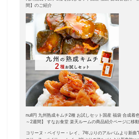
間】のご紹介
null円 九州熟成キムチ2種 お試しセット国産 福袋 合
～2週間】 すなお食堂 楽天ルームの商品紹介ページに移動
コリーヌ・ベイリー・レイ、7年ぶりのアルバムより新曲“Peach Ve