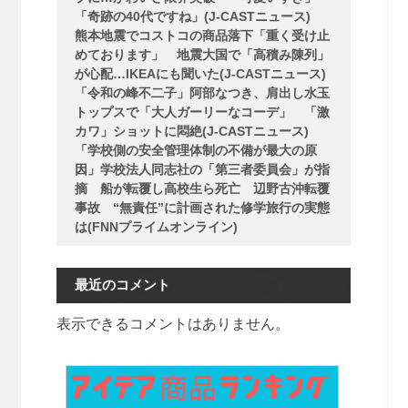
「奇跡の40代ですね」(J-CASTニュース)
熊本地震でコストコの商品落下「重く受け止
めております」 地震大国で「高積み陳列」
が心配…IKEAにも聞いた(J-CASTニュース)
「令和の峰不二子」阿部なつき、肩出し水玉
トップスで「大人ガーリーなコーデ」 「激
カワ」ショットに悶絶(J-CASTニュース)
「学校側の安全管理体制の不備が最大の原
因」学校法人同志社の「第三者委員会」が指
摘 船が転覆し高校生ら死亡 辺野古沖転覆
事故 “無責任”に計画された修学旅行の実態
は(FNNプライムオンライン)
最近のコメント
表示できるコメントはありません。
1