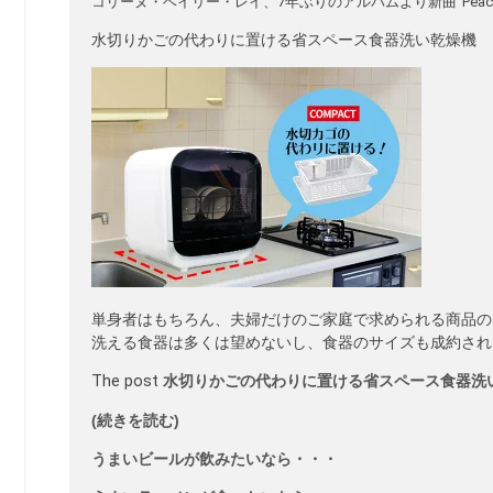
コリーヌ・ベイリー・レイ、7年ぶりのアルバムより新曲“Peach Velve
水切りかごの代わりに置ける省スペース食器洗い乾燥機
単身者はもちろん、夫婦だけのご家庭で求められる商品の
洗える食器は多くは望めないし、食器のサイズも成約される
The post
水切りかごの代わりに置ける省スペース食器洗
(続きを読む)
うまいビールが飲みたいなら・・・