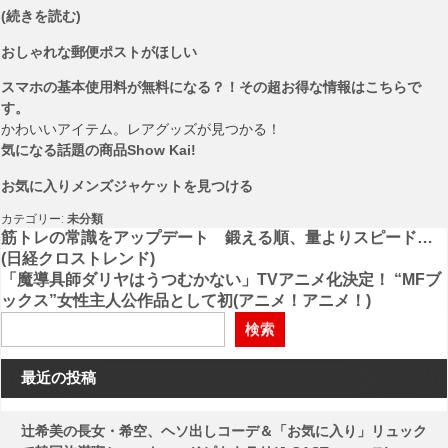
(続きを読む)
おしゃれな郵便ポストがほしい
スマホの基本使用料が無料になる？！その超お得な情報はこちらで
す。
かわいいアイテム。レアグッズが見つかる！
気になる話題の商品Show Kai!
お気に入りメンズジャケットを見つける
カテゴリー:
未分類
投
筋トレの常識をアップデート 鍛える順、量よりスピード…
(日経クロストレンド)
稿
「魔導具師ダリヤはうつむかない」TVアニメ化決定！ “MFブ
ックス”女性主人公作品として初(アニメ！アニメ！)
ナ
検索
ビ
ゲ
最近の投稿
ー
シ
辻希美の長女・希空、ヘソ出しコーデ＆「お気に入り」リュック