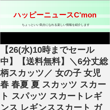
コ
ン
テ
ハッピーニュースC'mon
ン
ツ
ちょっといい気分になれる楽しい情報を紹介します
へ
ス
キ
ッ
【26(水)10時までセール
プ
中】【送料無料】＼6分丈総
柄スカッツ／ 女の子 女児
春 春夏 夏 スカッツ スカー
ト スパッツ スカートレギ
ンス レギンススカート ガ