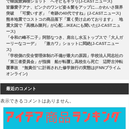
で韓国旅満喫ショット へそピもキラリ(J-CASTニュース)
ョ
皆藤愛子アナ、ピンクのワンピ姿＆髪をアップに…かわいさ限界
ン
突破 「可愛いすぎ」「奇跡の40代ですね」(J-CASTニュース)
熊本地震でコストコの商品落下「重く受け止めております」 地
震大国で「高積み陳列」が心配…IKEAにも聞いた(J-CASTニュ
ース)
「令和の峰不二子」阿部なつき、肩出し水玉トップスで「大人ガ
ーリーなコーデ」 「激カワ」ショットに悶絶(J-CASTニュー
ス)
「学校側の安全管理体制の不備が最大の原因」学校法人同志社の
「第三者委員会」が指摘 船が転覆し高校生ら死亡 辺野古沖転
覆事故 “無責任”に計画された修学旅行の実態は(FNNプライム
オンライン)
最近のコメント
表示できるコメントはありません。