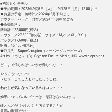
■初音ミク モデル
◆予約期間：2023年9初5日（火）～9月25日（月）12:00まで
◆お届け予定：腕時計／2024年2月下旬ごろ
アウター・バッグ・財布／2024年1月中旬ごろ
◆販売価格：
腕時計／22,000円(税込)
アウター／27,500円(税込)（サイズ：M／L／XL／XXL）
バッグ／17,600円(税込)
財布／15,400円(税込)
◆取扱先：SuperGroupies（スーパーグルーピーズ）
Art by フカヒレ（C）Crypton Future Media, INC. www.piapro.net
どこまで信じればいいかが難しいな・・・
やってもいないのに
レビューしてる人もいるだろうしね。
わたしが気になっているのはコレ・・・
効果についてのレビューは、悪評はないみたい。
ほとんどが【怪しい】と考えてることが
前提の推測ばかり。