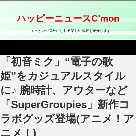
コ
ン
テ
ハッピーニュースC'mon
ン
ツ
ちょっといい気分になれる楽しい情報を紹介します
へ
ス
キ
ッ
「初音ミク」“電子の歌
プ
姫”をカジュアルスタイル
に♪ 腕時計、アウターなど
「SuperGroupies」新作コ
ラボグッズ登場(アニメ！ア
ニメ！)