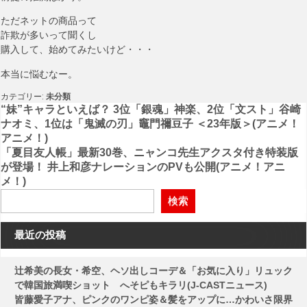
ただネットの商品って
詐欺が多いって聞くし
購入して、始めてみたいけど・・・
本当に悩むなー。
カテゴリー:
未分類
投
“妹”キャラといえば？ 3位「銀魂」神楽、2位「文スト」谷崎
ナオミ、1位は「鬼滅の刃」竈門禰豆子 ＜23年版＞(アニメ！
稿
アニメ！)
「夏目友人帳」最新30巻、ニャンコ先生アクスタ付き特装版
ナ
が登場！ 井上和彦ナレーションのPVも公開(アニメ！アニ
ビ
メ！)
ゲ
検索
ー
最近の投稿
シ
ョ
辻希美の長女・希空、ヘソ出しコーデ＆「お気に入り」リュック
ン
で韓国旅満喫ショット へそピもキラリ(J-CASTニュース)
皆藤愛子アナ、ピンクのワンピ姿＆髪をアップに…かわいさ限界