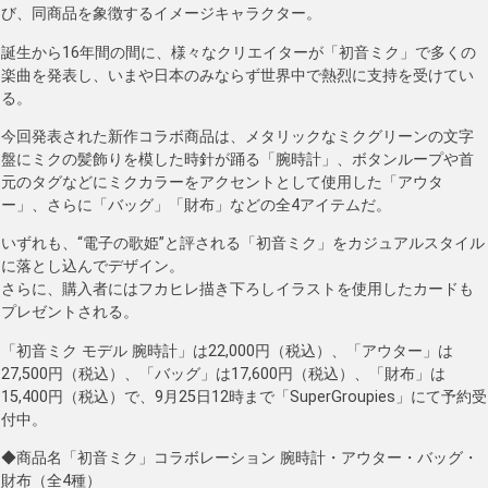
び、同商品を象徴するイメージキャラクター。
誕生から16年間の間に、様々なクリエイターが「初音ミク」で多くの
楽曲を発表し、いまや日本のみならず世界中で熱烈に支持を受けてい
る。
今回発表された新作コラボ商品は、メタリックなミクグリーンの文字
盤にミクの髪飾りを模した時針が踊る「腕時計」、ボタンループや首
元のタグなどにミクカラーをアクセントとして使用した「アウタ
ー」、さらに「バッグ」「財布」などの全4アイテムだ。
いずれも、“電子の歌姫”と評される「初音ミク」をカジュアルスタイル
に落とし込んでデザイン。
さらに、購入者にはフカヒレ描き下ろしイラストを使用したカードも
プレゼントされる。
「初音ミク モデル 腕時計」は22,000円（税込）、「アウター」は
27,500円（税込）、「バッグ」は17,600円（税込）、「財布」は
15,400円（税込）で、9月25日12時まで「SuperGroupies」にて予約受
付中。
◆商品名「初音ミク」コラボレーション 腕時計・アウター・バッグ・
財布（全4種）