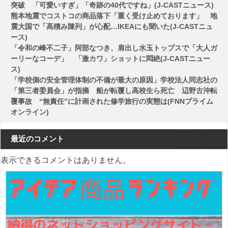
突破 「可愛いすぎ」「奇跡の40代ですね」(J-CASTニュース)
熊本地震でコストコの商品落下「重く受け止めております」 地
震大国で「高積み陳列」が心配…IKEAにも聞いた(J-CASTニュ
ース)
「令和の峰不二子」阿部なつき、肩出し水玉トップスで「大人ガ
ーリーなコーデ」 「激カワ」ショットに悶絶(J-CASTニュー
ス)
「学校側の安全管理体制の不備が最大の原因」学校法人同志社の
「第三者委員会」が指摘 船が転覆し高校生ら死亡 辺野古沖転
覆事故 “無責任”に計画された修学旅行の実態は(FNNプライム
オンライン)
最近のコメント
表示できるコメントはありません。