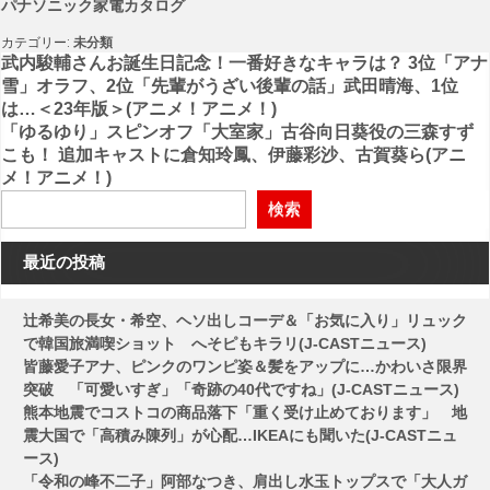
パナソニック家電カタログ
カテゴリー:
未分類
投
武内駿輔さんお誕生日記念！一番好きなキャラは？ 3位「アナ
雪」オラフ、2位「先輩がうざい後輩の話」武田晴海、1位
稿
は…＜23年版＞(アニメ！アニメ！)
「ゆるゆり」スピンオフ「大室家」古谷向日葵役の三森すず
ナ
こも！ 追加キャストに倉知玲鳳、伊藤彩沙、古賀葵ら(アニ
ビ
メ！アニメ！)
ゲ
検索
ー
最近の投稿
シ
ョ
辻希美の長女・希空、ヘソ出しコーデ＆「お気に入り」リュック
ン
で韓国旅満喫ショット へそピもキラリ(J-CASTニュース)
皆藤愛子アナ、ピンクのワンピ姿＆髪をアップに…かわいさ限界
突破 「可愛いすぎ」「奇跡の40代ですね」(J-CASTニュース)
熊本地震でコストコの商品落下「重く受け止めております」 地
震大国で「高積み陳列」が心配…IKEAにも聞いた(J-CASTニュ
ース)
「令和の峰不二子」阿部なつき、肩出し水玉トップスで「大人ガ