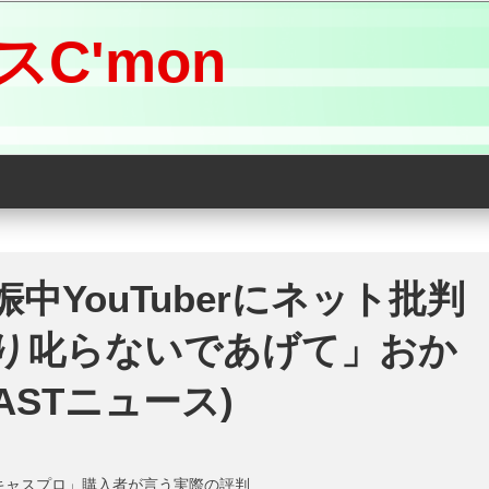
C'mon
中YouTuberにネット批判
り叱らないであげて」おか
ASTニュース)
キャスプロ」購入者が言う実際の評判