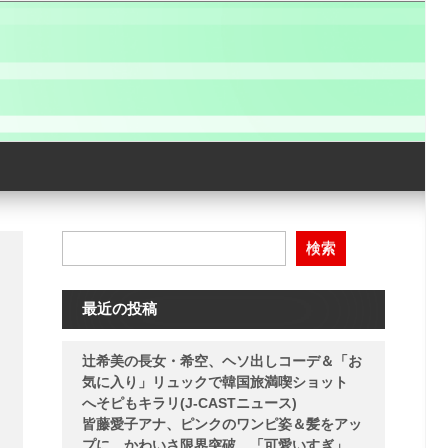
検索
最近の投稿
辻希美の長女・希空、ヘソ出しコーデ＆「お
気に入り」リュックで韓国旅満喫ショット
へそピもキラリ(J-CASTニュース)
皆藤愛子アナ、ピンクのワンピ姿＆髪をアッ
プに…かわいさ限界突破 「可愛いすぎ」