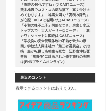
「奇跡の40代ですね」(J-CASTニュース)
熊本地震でコストコの商品落下「重く受け止
めております」 地震大国で「高積み陳列」
が心配…IKEAにも聞いた(J-CASTニュース)
「令和の峰不二子」阿部なつき、肩出し水玉
トップスで「大人ガーリーなコーデ」 「激
カワ」ショットに悶絶(J-CASTニュース)
「学校側の安全管理体制の不備が最大の原
因」学校法人同志社の「第三者委員会」が指
摘 船が転覆し高校生ら死亡 辺野古沖転覆
事故 “無責任”に計画された修学旅行の実態
は(FNNプライムオンライン)
最近のコメント
表示できるコメントはありません。