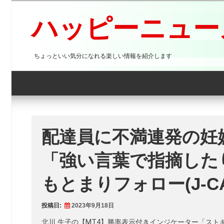
コ
ン
ハッピーニュース
テ
ン
ツ
ちょっといい気分になれる楽しい情報を紹介します
へ
ス
キ
ッ
プ
配達員に不満連発の妊娠
「強い言葉で指摘した
もとまりフォロー(J-C
投稿日:
2023年9月18日
北川 生子の【MT4】勝率表示付きインジケーター「スト