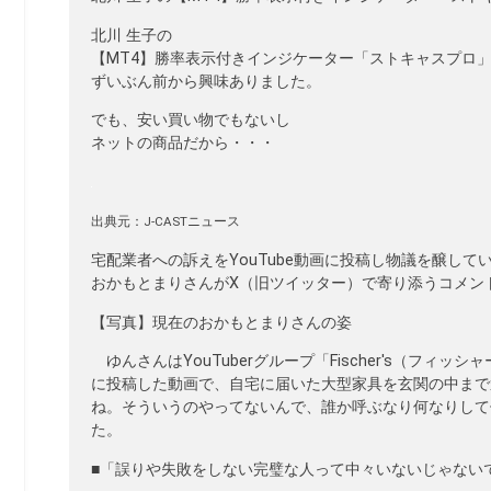
北川 生子の
【MT4】勝率表示付きインジケーター「ストキャスプロ
ずいぶん前から興味ありました。
でも、安い買い物でもないし
ネットの商品だから・・・
出典元：J-CASTニュース
宅配業者への訴えをYouTube動画に投稿し物議を醸して
おかもとまりさんがX（旧ツイッター）で寄り添うコメン
【写真】現在のおかもとまりさんの姿
ゆんさんはYouTuberグループ「Fischer's（フィ
に投稿した動画で、自宅に届いた大型家具を玄関の中まで
ね。そういうのやってないんで、誰か呼ぶなり何なりして
た。
■「誤りや失敗をしない完璧な人って中々いないじゃない