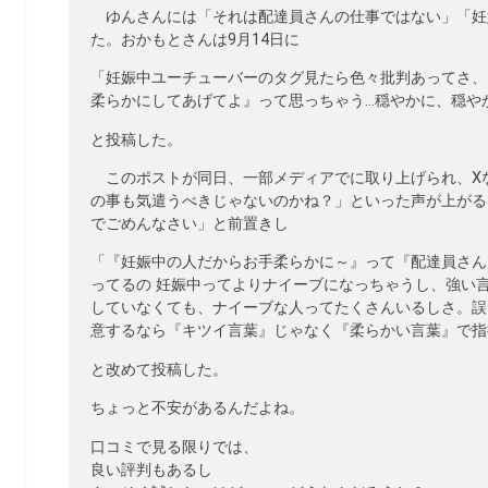
ゆんさんには「それは配達員さんの仕事ではない」「妊
た。おかもとさんは9月14日に
「妊娠中ユーチューバーのタグ見たら色々批判あってさ、そ
柔らかにしてあげてよ』って思っちゃう…穏やかに、穏や
と投稿した。
このポストが同日、一部メディアでに取り上げられ、X
の事も気遣うべきじゃないのかね？」といった声が上がる
でごめんなさい」と前置きし
「『妊娠中の人だからお手柔らかに～』って『配達員さん
ってるの 妊娠中ってよりナイーブになっちゃうし、強い
していなくても、ナイーブな人ってたくさんいるしさ。誤
意するなら『キツイ言葉』じゃなく『柔らかい言葉』で指
と改めて投稿した。
ちょっと不安があるんだよね。
口コミで見る限りでは、
良い評判もあるし