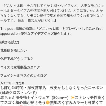
「どこいっ太郎」をご存じですか？ 鍵やサイフなど、大事なモノにキ
ーホルダータイプの発信器を取り付けておけば、どこに置いたかわか
らなくなっても、リモコン操作で場所を音で知らせてくれる便利なツ
ールです。 最近、物忘れがひどく […]
The post
高齢の両親に「どこいっ太郎」をプレゼントしてみた
first
appeared on
便利なアイデアグッズ紹介します
.
(続きを読む)
花粉症を治したい
化粧下地どうしてる？
コイズミ家電製品カタログ
フェイシャルマスクのカタログ
カテゴリー:
未分類
投
しぼむ24時間・深夜営業店 夜更かししなくなったニッポン
(日経クロストレンド)
稿
赤ちゃん用長袖ナイトウェア（80cm〜）
ストレッチ性高く
てスゴく着心地が良さそう
無地のくすみカラーも可愛くて
ナ