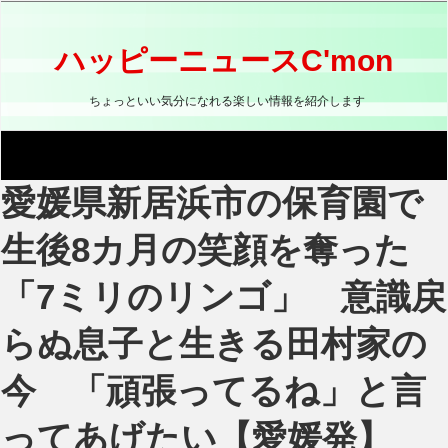
コ
ン
テ
ハッピーニュースC'mon
ン
ツ
ちょっといい気分になれる楽しい情報を紹介します
へ
ス
キ
ッ
愛媛県新居浜市の保育園で
プ
生後8カ月の笑顔を奪った
「7ミリのリンゴ」 意識戻
らぬ息子と生きる田村家の
今 「頑張ってるね」と言
ってあげたい【愛媛発】