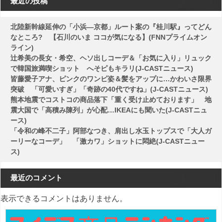
ー
最近の投稿
シ
北陸新幹線延伸の「小浜―京都」ルート案の『桂川駅』ってどん
ョ
なところ? 【石川のいま ココが気になる】(FNNプライムオン
ン
ライン)
辻希美の長女・希空、ヘソ出しコーデ＆「お気に入り」リュック
で韓国旅満喫ショット へそピもキラリ(J-CASTニュース)
皆藤愛子アナ、ピンクのワンピ姿＆髪をアップに…かわいさ限界
突破 「可愛いすぎ」「奇跡の40代ですね」(J-CASTニュース)
熊本地震でコストコの商品落下「重く受け止めております」 地
震大国で「高積み陳列」が心配…IKEAにも聞いた(J-CASTニュ
ース)
「令和の峰不二子」阿部なつき、肩出し水玉トップスで「大人ガ
ーリーなコーデ」 「激カワ」ショットに悶絶(J-CASTニュー
ス)
最近のコメント
表示できるコメントはありません。