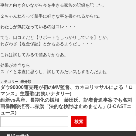
事故と向き合いながら今を生きる家族の記録を記した。
２ちゃんねるって勝手に好きな事を書かれるからね。
わたしが気になっているのはコレ・・・
でも、口コミだと【サポートもしっかりしている】とか、
わざわざ【返金保証】とかもあるようだし・・・
これは試してみる価値ありかなあ。
効果が本当なら
スゴイと素直に思うし、試してみたい気もするんだよね
カテゴリー:
未分類
投
ダウ90000蓮見翔が初のMV監督、カネヨリマサルによる「ロ
マンス」主題歌(お笑いナタリー)
稿
維新vs共産、長期化の様相 藤田氏、記者脅迫事案でも名刺
画像削除拒否…赤旗「法的な検討は止めません」(J-CASTニ
ナ
ュース)
ビ
検索
ゲ