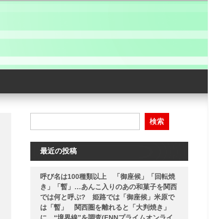
検索
」
最近の投稿
呼び名は100種類以上 「御座候」「回転焼
き」「暫」…あんこ入りのあの和菓子を関西
では何と呼ぶ? 姫路では「御座候」米原で
は「暫」 関西圏を離れると「大判焼き」
に “境界線”を調査(FNNプライムオンライ