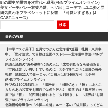
町の歴史的景観を次世代へ継承(FNNプライムオンライン)
稿
美女ビーチバレー衣笠乃愛、ヘソ出しコーデで…ユニ姿と雰
囲気変わるプラベショットに反響 「可愛いすぎる」(J-
ナ
CASTニュース)
ビ
検索
ゲ
ー
最近の投稿
シ
【中学バスケ男子】全員でつかんだ北海道3連覇 札幌・東月寒
ョ
中、「堅守速攻」で目標は全国ベスト8――北海道中体連(FNNプ
ン
ライムオンライン)
県議会議員の“海外視察”に街の人は「成功例見るなら価値ある」
「市民は苦しい思いしているのに」大分で8年ぶりに県議の海外
視察 議員22人でヨーロッパに 費用は約3400万円 大分発
(FNNプライムオンライン)
呼び名は100種類以上 「御座候」「回転焼き」「暫」…あんこ
入りのあの和菓子を関西では何と呼ぶ? 姫路では「御座候」米
原では「暫」 関西圏を離れると「大判焼き」に “境界線”を調
査(FNNプライムオンライン)
北陸新幹線延伸の「小浜―京都」ルート案の『桂川駅』ってどん