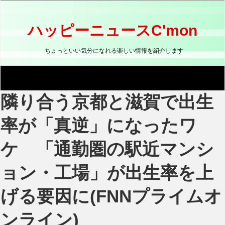
コ
ン
テ
ハッピーニュースC'mon
ン
ツ
ちょっといい気分になれる楽しい情報を紹介します
へ
ス
キ
ッ
隣り合う京都と滋賀で出生
プ
率が「真逆」になったワ
ケ 「通勤圏の駅近マンシ
ョン・工場」が出生率を上
げる要因に(FNNプライムオ
ンライン)