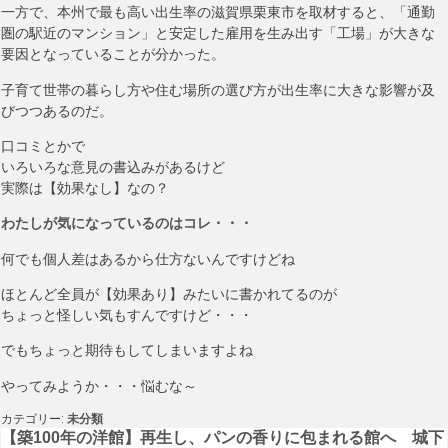
一方で、本州で最も高い出生率の滋賀県栗東市を取材すると、「通勤
圏の駅近のマンション」と安定した雇用を生み出す「工場」が大きな
要因となっていることが分かった。
子育て世帯の暮らし方や住む場所の選び方が出生率に大きな影響が及
びつつあるのだ。
口コミとかで
いろいろな意見の書込みがあるけど
実際は【効果なし】なの？
わたしが気になっているのはコレ・・・
何でも個人差はあるから仕方ないんですけどね
ほとんど全員が【効果あり】みたいに書かれてるのが
ちょっと怪しい気もすんですけど・・・
でもちょっと期待もしてしまいますよね
やってみようか・・・悩むな～
カテゴリー:
未分類
投
【築100年の洋館】再生し、パンの香りに包まれる館へ 城下