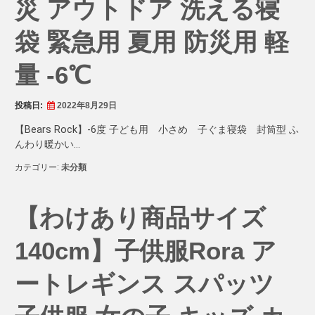
災 アウトドア 洗える寝
袋 緊急用 夏用 防災用 軽
量 -6℃
投稿日:
2022年8月29日
【Bears Rock】-6度 子ども用 小さめ 子ぐま寝袋 封筒型 ふ
んわり暖かい…
カテゴリー:
未分類
【わけあり商品サイズ
140cm】子供服Rora ア
ートレギンス スパッツ