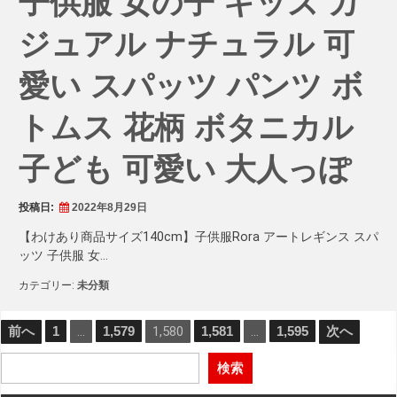
子供服 女の子 キッズ カ
ジュアル ナチュラル 可
愛い スパッツ パンツ ボ
トムス 花柄 ボタニカル
子ども 可愛い 大人っぽ
投稿日:
2022年8月29日
【わけあり商品サイズ140cm】子供服Rora アートレギンス スパ
ッツ 子供服 女…
カテゴリー:
未分類
投
前へ
1
…
1,579
1,580
1,581
…
1,595
次へ
稿
検索
の