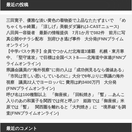
最近の投稿
ペ
ー
三田寛子、優雅な淡い黄色の着物姿で上品なたたずまいで 「め
ジ
ちゃくちゃ綺麗」「涼しげ」美貌ダダ漏れ(J-CASTニュース)
八田與一容疑者 最新の情報提供 7月1か月で382件 前月に写
送
真公開やチラシ配布 別府ひき逃げ事件 大分発(FNNプライム
り
オンライン)
【中学バスケ男子】全員でつかんだ北海道3連覇 札幌・東月寒
中、「堅守速攻」で目標は全国ベスト8――北海道中体連(FNNプ
ライムオンライン)
県議会議員の“海外視察”に街の人は「成功例見るなら価値ある」
「市民は苦しい思いしているのに」大分で8年ぶりに県議の海外
視察 議員22人でヨーロッパに 費用は約3400万円 大分発
(FNNプライムオンライン)
呼び名は100種類以上 「御座候」「回転焼き」「暫」…あんこ
入りのあの和菓子を関西では何と呼ぶ? 姫路では「御座候」米
原では「暫」 関西圏を離れると「大判焼き」に “境界線”を調
査(FNNプライムオンライン)
最近のコメント