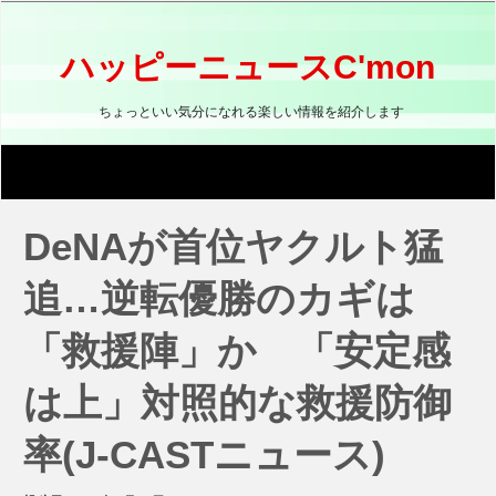
コ
ン
テ
ハッピーニュースC'mon
ン
ツ
ちょっといい気分になれる楽しい情報を紹介します
へ
ス
キ
ッ
プ
DeNAが首位ヤクルト猛
追…逆転優勝のカギは
「救援陣」か 「安定感
は上」対照的な救援防御
率(J-CASTニュース)